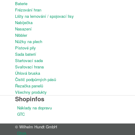
Baterie
Frézování hran
Lišty na lemování / spojovací lisy
Nabíječka
Nasazení
Ital
Nibbler
Nůžky na plech
Pístové pily
Sada baterií
Startovací sada
Svařovací hrana
Úhlová bruska
Slovenština
Čistič podpůrných pásů
Řezačka panelů
Všechny produkty
Shopinfos
Náklady na dopravu
Slovinština
GTC
© Wilhelm Hundt GmbH
Otisk