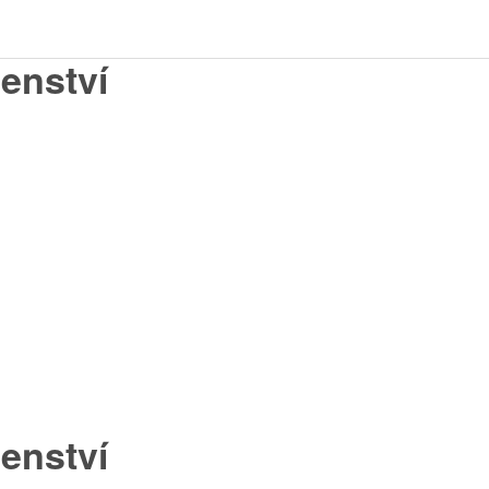
šenství
šenství