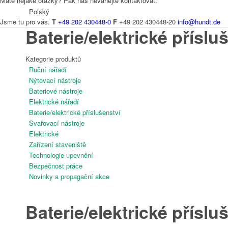
Máte nějaké otázky? Pak nás neváhejte kontaktovat.
Polský
Jsme tu pro vás.
T
+49 202 430448-0
F
+49 202 430448-20
info@hundt.de
Baterie/elektrické příslu
Kategorie produktů
Ruční nářadí
Čeština
Nýtovací nástroje
Bateriové nástroje
Elektrické nářadí
Baterie/elektrické příslušenství
Svařovací nástroje
Elektrické
Zařízení staveniště
Holandský
Technologie upevnění
Bezpečnost práce
Novinky a propagační akce
Baterie/elektrické příslu
Francouzština