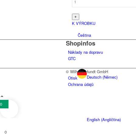
K VÝROBKU
Čeština
Shopinfos
Náklady na dopravu
GTC
© Wilhelm Hundt GmbH
Deutsch
(
Němec
)
Otisk
Ochrana údajů
0
English
(
Angličtina
)
0