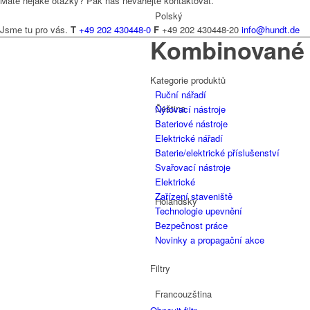
Máte nějaké otázky? Pak nás neváhejte kontaktovat.
Polský
Jsme tu pro vás.
T
+49 202 430448-0
F
+49 202 430448-20
info@hundt.de
Kombinované
Kategorie produktů
Ruční nářadí
Čeština
Nýtovací nástroje
Bateriové nástroje
Elektrické nářadí
Baterie/elektrické příslušenství
Svařovací nástroje
Elektrické
Zařízení staveniště
Holandský
Technologie upevnění
Bezpečnost práce
Novinky a propagační akce
Filtry
Francouzština