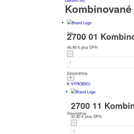
Obnovit filtr
Kombinované
Ital
2700 01 Kombin
46,90
€
plus DPH
Slovenština
K VÝROBKU
2700 11 Kombin
Slovinština
42,80
€
plus DPH