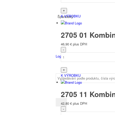
K VÝROBKU
Španělský
2705 01 Kombin
46,90
€
plus DPH
Login
K VÝROBKU
2705 11 Kombin
42,80
€
plus DPH