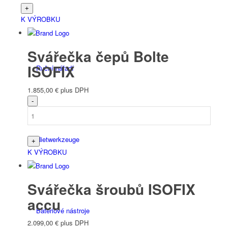
K VÝROBKU
Svářečka čepů Bolte
ISOFIX
Ruční nářadí
1.855,00
€
plus DPH
Niet­werk­zeuge
K VÝROBKU
Svářečka šroubů ISOFIX
accu
Bateriové nástroje
2.099,00
€
plus DPH