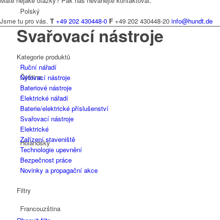
Máte nějaké otázky? Pak nás neváhejte kontaktovat.
Polský
Jsme tu pro vás.
T
+49 202 430448-0
F
+49 202 430448-20
info@hundt.de
Svařovací nástroje
Kategorie produktů
Ruční nářadí
Čeština
Nýtovací nástroje
Bateriové nástroje
Elektrické nářadí
Baterie/elektrické příslušenství
Svařovací nástroje
Elektrické
Zařízení staveniště
Holandský
Technologie upevnění
Bezpečnost práce
Novinky a propagační akce
Filtry
Francouzština