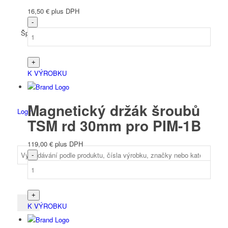
16,50
€
plus DPH
Španělský
K VÝROBKU
Magnetický držák šroubů
Login
TSM rd 30mm pro PIM-1B
119,00
€
plus DPH
K VÝROBKU