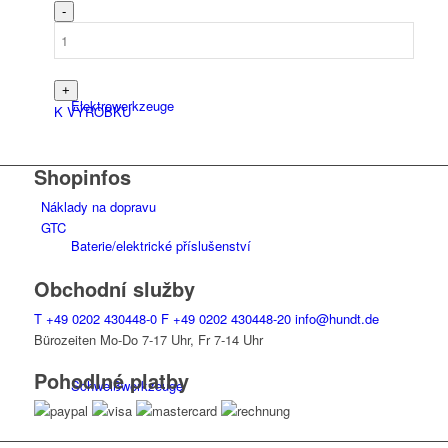
Elektro­werk­zeuge
K VÝROBKU
Shopinfos
Náklady na dopravu
GTC
Baterie/elektrické příslušenství
Obchodní služby
T
+49 0202 430448-0
F
+49 0202 430448-20
info@hundt.de
Bürozeiten Mo-Do 7-17 Uhr, Fr 7-14 Uhr
Pohodlné platby
Schweiß­werk­zeuge