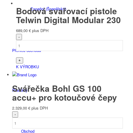
Bodová svařovací pistole
Español
(
Španělský
)
Telwin Digital Modular 230
689,00
€
plus DPH
Přehled obchodů
K VÝROBKU
Svářečka Bohl GS 100
Produkty
accu+ pro kotoučové čepy
2.329,00
€
plus DPH
Obchod