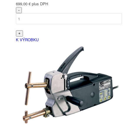
699,00
€
plus DPH
Italiano
(
Ital
)
K VÝROBKU
Slovenčina
(
Slovenština
)
Slovenščina
(
Slovinština
)