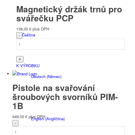
Magnetický držák trnů pro
svářečku PCP
138,00
€
plus DPH
Čeština
K VÝROBKU
Deutsch
(
Němec
)
Pistole na svařování
šroubových svorníků PIM-
1B
649,00
€
plus DPH
English
(
Angličtina
)