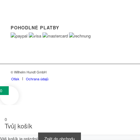
POHODLNÉ PLATBY
© Wilhelm Hundt GmbH
Otisk
Ochrana údajů
0
0
Tvůj košík
Váš košík je prázdný
Zpět do obchodu