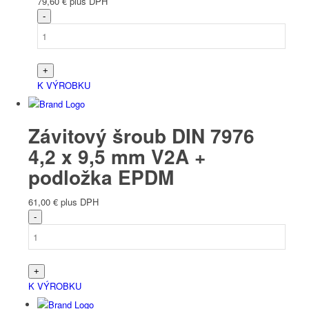
79,60
€
plus DPH
K VÝROBKU
Závitový šroub DIN 7976
4,2 x 9,5 mm V2A +
podložka EPDM
61,00
€
plus DPH
K VÝROBKU