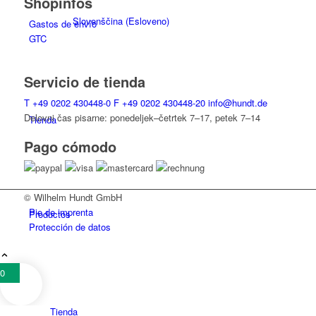
Shopinfos
Slovenščina
(
Esloveno
)
Gastos de envío
GTC
Servicio de tienda
T
+49 0202 430448-0
F
+49 0202 430448-20
info@hundt.de
Delovni čas pisarne: ponedeljek–četrtek 7–17, petek 7–14
Tienda
Pago cómodo
© Wilhelm Hundt GmbH
Pie de imprenta
Productos
Protección de datos
0
Tienda