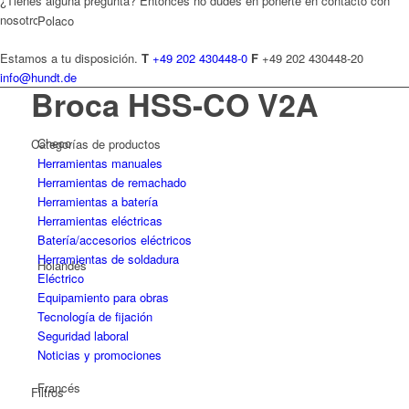
¿Tienes alguna pregunta? Entonces no dudes en ponerte en contacto con
nosotros.
Polaco
Estamos a tu disposición.
T
+49 202 430448-0
F
+49 202 430448-20
info@hundt.de
Broca HSS-CO V2A
Checo
Categorías de productos
Herramientas manuales
Herramientas de remachado
Herramientas a batería
Herramientas eléctricas
Batería/accesorios eléctricos
Herramientas de soldadura
Holandés
Eléctrico
Equipamiento para obras
Tecnología de fijación
Seguridad laboral
Noticias y promociones
Francés
Filtros