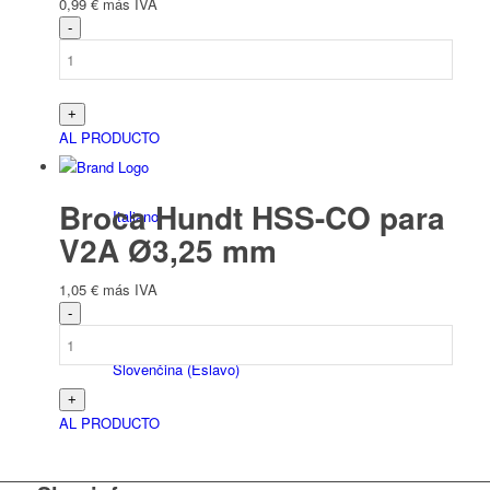
0,99
€
más IVA
Français
(
Francés
)
AL PRODUCTO
Broca Hundt HSS-CO para
Italiano
V2A Ø3,25 mm
1,05
€
más IVA
Slovenčina
(
Eslavo
)
AL PRODUCTO