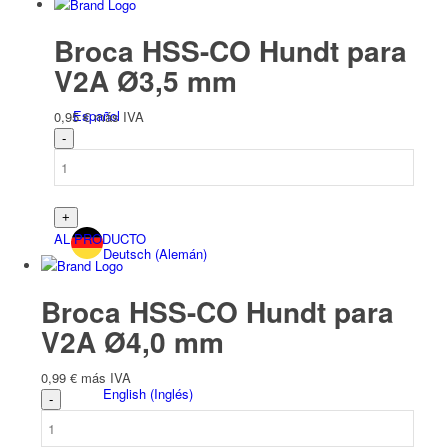
Broca HSS-CO Hundt para
V2A Ø3,5 mm
Español
0,95
€
más IVA
AL PRODUCTO
Deutsch
(
Alemán
)
Broca HSS-CO Hundt para
V2A Ø4,0 mm
0,99
€
más IVA
English
(
Inglés
)