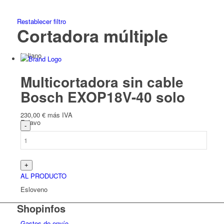
Restablecer filtro
Cortadora múltiple
Italiano
Multicortadora sin cable
Bosch EXOP18V-40 solo
230,00
€
más IVA
Eslavo
AL PRODUCTO
Esloveno
Shopinfos
Gastos de envío