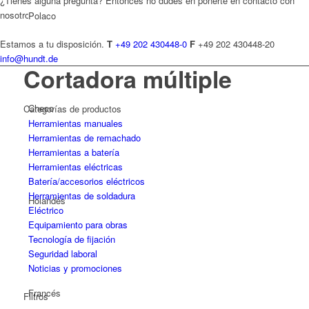
¿Tienes alguna pregunta? Entonces no dudes en ponerte en contacto con
nosotros.
Polaco
Estamos a tu disposición.
T
+49 202 430448-0
F
+49 202 430448-20
info@hundt.de
Cortadora múltiple
Checo
Categorías de productos
Herramientas manuales
Herramientas de remachado
Herramientas a batería
Herramientas eléctricas
Batería/accesorios eléctricos
Herramientas de soldadura
Holandés
Eléctrico
Equipamiento para obras
Tecnología de fijación
Seguridad laboral
Noticias y promociones
Francés
Filtros