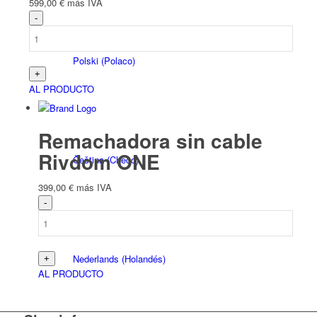
599,00
€
más IVA
Polski
(
Polaco
)
AL PRODUCTO
Remachadora sin cable
Rivdom ONE
Čeština
(
Checo
)
399,00
€
más IVA
Nederlands
(
Holandés
)
AL PRODUCTO