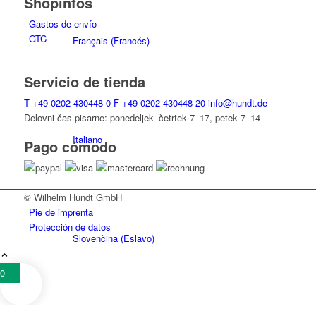
Shopinfos
Gastos de envío
GTC
Français
(
Francés
)
Servicio de tienda
T
+49 0202 430448-0
F
+49 0202 430448-20
info@hundt.de
Delovni čas pisarne: ponedeljek–četrtek 7–17, petek 7–14
Italiano
Pago cómodo
© Wilhelm Hundt GmbH
Pie de imprenta
Protección de datos
Slovenčina
(
Eslavo
)
0