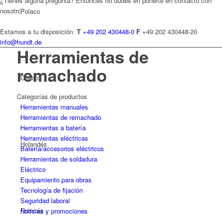
¿Tienes alguna pregunta? Entonces no dudes en ponerte en contacto con
nosotros.
Polaco
Estamos a tu disposición.
T
+49 202 430448-0
F
+49 202 430448-20
info@hundt.de
Herramientas de
remachado
Checo
Categorías de productos
Herramientas manuales
Herramientas de remachado
Herramientas a batería
Herramientas eléctricas
Holandés
Batería/accesorios eléctricos
Herramientas de soldadura
Eléctrico
Equipamiento para obras
Tecnología de fijación
Seguridad laboral
Francés
Noticias y promociones