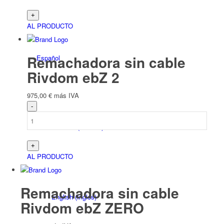
AL PRODUCTO
Remachadora sin cable
Español
Rivdom ebZ 2
975,00
€
más IVA
Deutsch
(
Alemán
)
AL PRODUCTO
Remachadora sin cable
English
(
Inglés
)
Rivdom ebZ ZERO