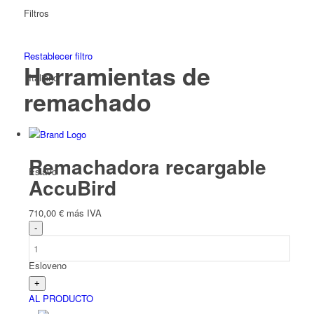
Filtros
Restablecer filtro
Herramientas de
Italiano
remachado
Remachadora recargable
Eslavo
AccuBird
710,00
€
más IVA
Esloveno
AL PRODUCTO