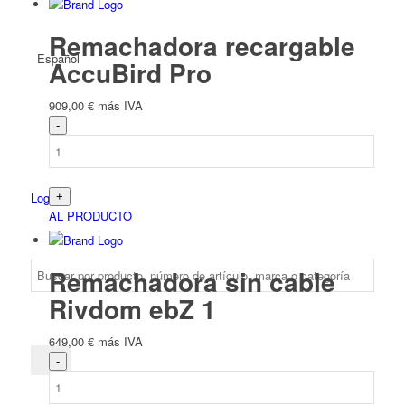
Remachadora recargable
Español
AccuBird Pro
909,00
€
más IVA
Login
AL PRODUCTO
Remachadora sin cable
Rivdom ebZ 1
649,00
€
más IVA