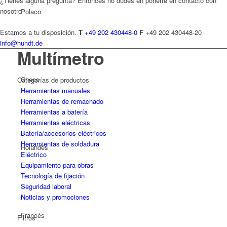
¿Tienes alguna pregunta? Entonces no dudes en ponerte en contacto con
nosotros.
Polaco
Estamos a tu disposición.
T
+49 202 430448-0
F
+49 202 430448-20
info@hundt.de
Multímetro
Checo
Categorías de productos
Herramientas manuales
Herramientas de remachado
Herramientas a batería
Herramientas eléctricas
Batería/accesorios eléctricos
Herramientas de soldadura
Holandés
Eléctrico
Equipamiento para obras
Tecnología de fijación
Seguridad laboral
Noticias y promociones
Francés
Filtros