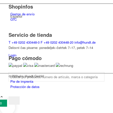
Shopinfos
Gastos de envío
Español
GTC
Servicio de tienda
T
+49 0202 430448-0
F
+49 0202 430448-20
info@hundt.de
Delovni čas pisarne: ponedeljek–četrtek 7–17, petek 7–14
Login
Pago cómodo
© Wilhelm Hundt GmbH
Pie de imprenta
Protección de datos
0