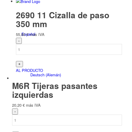
2690 11 Cizalla de paso
350 mm
Español
55,80
€
más IVA
AL PRODUCTO
Deutsch
(
Alemán
)
M6R Tijeras pasantes
izquierdas
20,20
€
más IVA
English
(
Inglés
)