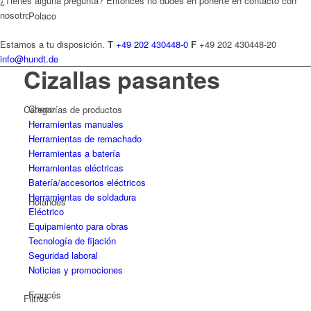
¿Tienes alguna pregunta? Entonces no dudes en ponerte en contacto con
nosotros.
Polaco
Estamos a tu disposición.
T
+49 202 430448-0
F
+49 202 430448-20
info@hundt.de
Cizallas pasantes
Checo
Categorías de productos
Herramientas manuales
Herramientas de remachado
Herramientas a batería
Herramientas eléctricas
Batería/accesorios eléctricos
Herramientas de soldadura
Holandés
Eléctrico
Equipamiento para obras
Tecnología de fijación
Seguridad laboral
Noticias y promociones
Francés
Filtros