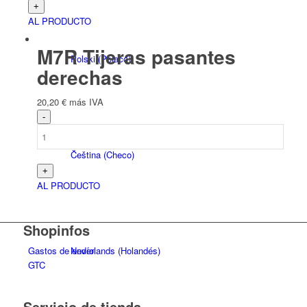
AL PRODUCTO
M7R Tijeras pasantes
Polski
(
Polaco
)
derechas
20,20
€
más IVA
Čeština
(
Checo
)
AL PRODUCTO
Shopinfos
Nederlands
(
Holandés
)
Gastos de envío
GTC
Servicio de tienda