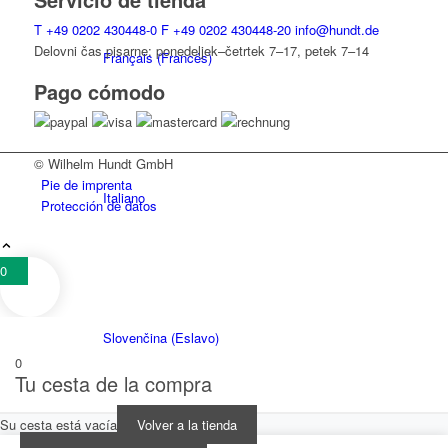
T
+49 0202 430448-0
F
+49 0202 430448-20
info@hundt.de
Delovni čas pisarne: ponedeljek–četrtek 7–17, petek 7–14
Français
(
Francés
)
Pago cómodo
© Wilhelm Hundt GmbH
Pie de imprenta
Italiano
Protección de datos
0
Slovenčina
(
Eslavo
)
0
Tu cesta de la compra
Su cesta está vacía
Volver a la tienda