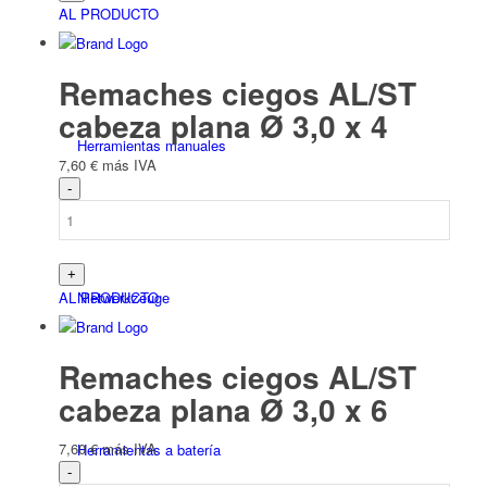
AL PRODUCTO
Remaches ciegos AL/ST
cabeza plana Ø 3,0 x 4
Herramientas manuales
7,60
€
más IVA
Niet­werk­zeuge
AL PRODUCTO
Remaches ciegos AL/ST
cabeza plana Ø 3,0 x 6
7,60
€
más IVA
Herramientas a batería