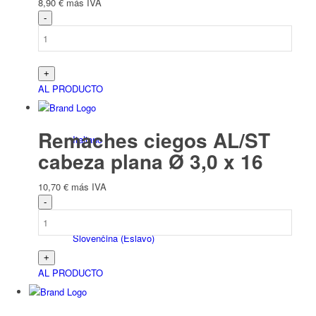
8,90
€
más IVA
Français
(
Francés
)
AL PRODUCTO
Remaches ciegos AL/ST
Italiano
cabeza plana Ø 3,0 x 16
10,70
€
más IVA
Slovenčina
(
Eslavo
)
AL PRODUCTO