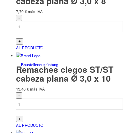
cabeza plana Ø 3,0 x 8
7,70
€
más IVA
Eléctrico
AL PRODUCTO
Bau­stellen­aus­rüstung
Remaches ciegos ST/ST
cabeza plana Ø 3,0 x 10
13,40
€
más IVA
Arbeits­schutz
AL PRODUCTO