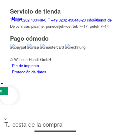
Servicio de tienda
Menu
T
+49 0202 430448-0
F
+49 0202 430448-20
info@hundt.de
Delovni čas pisarne: ponedeljek–četrtek 7–17, petek 7–14
Pago cómodo
© Wilhelm Hundt GmbH
Pie de imprenta
Protección de datos
0
0
Tu cesta de la compra