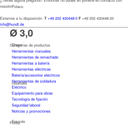
¿Tienes alguna pregunta? Entonces no dudes en ponerte en contacto con
nosotros.
Polaco
Estamos a tu disposición.
T
+49 202 430448-0
F
+49 202 430448-20
info@hundt.de
Ø 3,0
Checo
Categorías de productos
Herramientas manuales
Herramientas de remachado
Herramientas a batería
Herramientas eléctricas
Batería/accesorios eléctricos
Herramientas de soldadura
Holandés
Eléctrico
Equipamiento para obras
Tecnología de fijación
Seguridad laboral
Noticias y promociones
Francés
Filtros