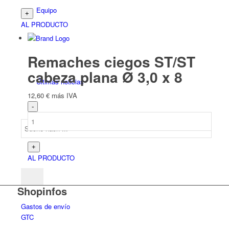
Equipo
AL PRODUCTO
Remaches ciegos ST/ST
cabeza plana Ø 3,0 x 8
Últimas noticias
12,60
€
más IVA
AL PRODUCTO
Shopinfos
Gastos de envío
GTC