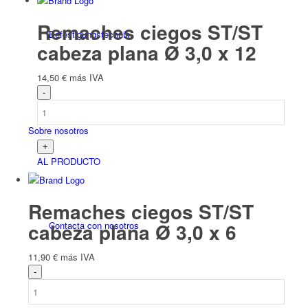
Remaches ciegos ST/ST
Befesti­gungs­technik
cabeza plana Ø 3,0 x 12
14,50
€
más IVA
Sobre nosotros
AL PRODUCTO
Remaches ciegos ST/ST
cabeza plana Ø 3,0 x 6
Contacta con nosotros
11,90
€
más IVA