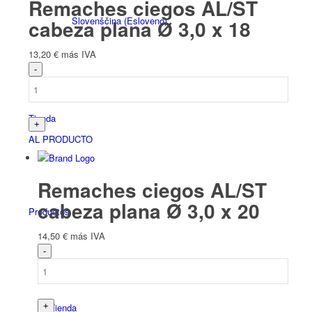
Remaches ciegos AL/ST
Slovenščina
(
Esloveno
)
cabeza plana Ø 3,0 x 18
13,20
€
más IVA
Tienda
AL PRODUCTO
Remaches ciegos AL/ST
cabeza plana Ø 3,0 x 20
Productos
14,50
€
más IVA
Tienda