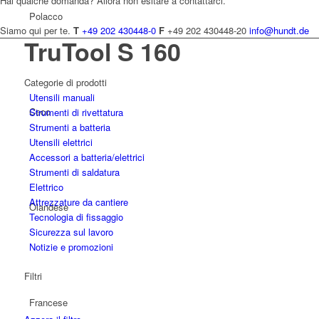
Hai qualche domanda? Allora non esitare a contattarci.
Polacco
Siamo qui per te.
T
+49 202 430448-0
F
+49 202 430448-20
info@hundt.de
TruTool S 160
Categorie di prodotti
Utensili manuali
Ceco
Strumenti di rivettatura
Strumenti a batteria
Utensili elettrici
Accessori a batteria/elettrici
Strumenti di saldatura
Elettrico
Attrezzature da cantiere
Olandese
Tecnologia di fissaggio
Sicurezza sul lavoro
Notizie e promozioni
Filtri
Francese