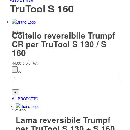
Azzera il filtro
TruTool S 160
Italiano
Coltello reversibile Trumpf
CR per TruTool S 130 / S
160
44,00
€
più IVA
Slavo
AL PRODOTTO
Sloveno
Lama reversibile Trumpf
per TruTool S 130 + S 160