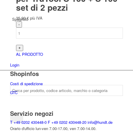
set di 2 pezzi
35,90
€
più IVA
Spagnolo
AL PRODOTTO
Login
Shopinfos
Costi di spedizione
GTC
Servizio negozi
T
+49 0202 430448-0
F
+49 0202 430448-20
info@hundt.de
Orario d'ufficio lun-ven 7.00-17.00, ven 7.00-14.00.