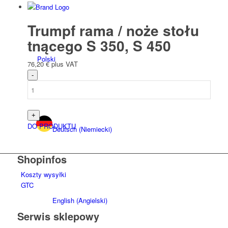
Trumpf rama / noże stołu
tnącego S 350, S 450
Polski
76,20
€
plus VAT
DO PRODUKTU
Deutsch
(
Niemiecki
)
Shopinfos
Koszty wysyłki
GTC
English
(
Angielski
)
Serwis sklepowy