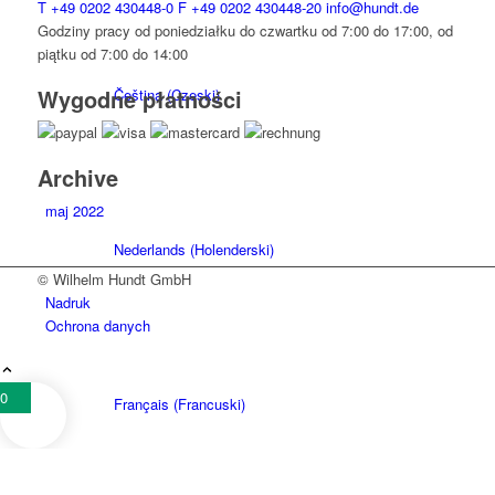
T
+49 0202 430448-0
F
+49 0202 430448-20
info@hundt.de
Godziny pracy od poniedziałku do czwartku od 7:00 do 17:00, od
piątku od 7:00 do 14:00
Wygodne płatności
Čeština
(
Czeski
)
Archive
maj 2022
Nederlands
(
Holenderski
)
© Wilhelm Hundt GmbH
Nadruk
Ochrona danych
0
Français
(
Francuski
)