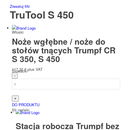
Zresetuj filtr
TruTool S 450
Włoski
Noże wgłębne / noże do
stołów tnących Trumpf CR
S 350, S 450
117,30
€
plus VAT
Słowacki
DO PRODUKTU
Słoweński
Stacja robocza Trumpf bez