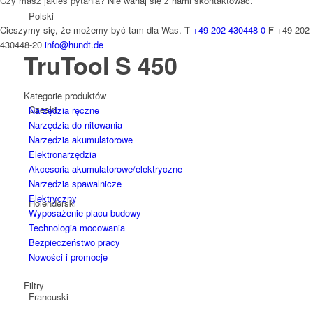
Czy masz jakieś pytania? Nie wahaj się z nami skontaktować.
Polski
Cieszymy się, że możemy być tam dla Was.
T
+49 202 430448-0
F
+49 202
430448-20
info@hundt.de
TruTool S 450
Kategorie produktów
Czeski
Narzędzia ręczne
Narzędzia do nitowania
Narzędzia akumulatorowe
Elektronarzędzia
Akcesoria akumulatorowe/elektryczne
Narzędzia spawalnicze
Elektryczny
Holenderski
Wyposażenie placu budowy
Technologia mocowania
Bezpieczeństwo pracy
Nowości i promocje
Filtry
Francuski