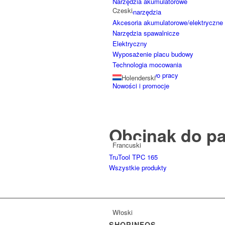
Narzędzia akumulatorowe
Czeski
Elektronarzędzia
Akcesoria akumulatorowe/elektryczne
Narzędzia spawalnicze
Elektryczny
Wyposażenie placu budowy
Technologia mocowania
Bezpieczeństwo pracy
Holenderski
Nowości i promocje
Obcinak do pa
Francuski
TruTool TPC 165
Wszystkie produkty
Włoski
SHOPINFOS