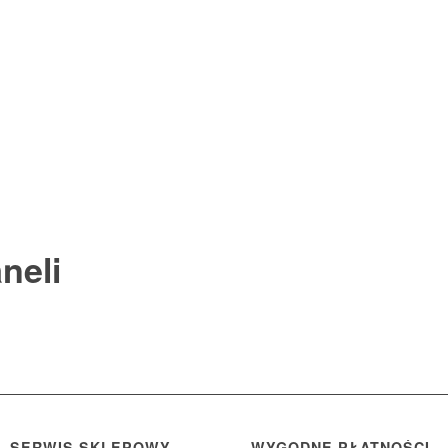
neli
SERWIS SKLEPOWY
WYGODNE PŁATNOŚCI