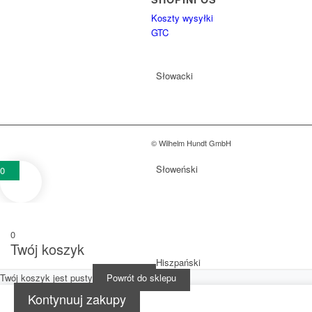
Koszty wysyłki
GTC
Słowacki
© Wilhelm Hundt GmbH
Słoweński
0
0
Twój koszyk
Hiszpański
Twój koszyk jest pusty
Powrót do sklepu
Kontynuuj zakupy