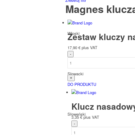
Zresetuj filtr
Magnes klucz
Włoski
Zestaw kluczy n
17,90
€
plus VAT
Słowacki
DO PRODUKTU
Klucz nasadow
Słoweński
3,35
€
plus VAT