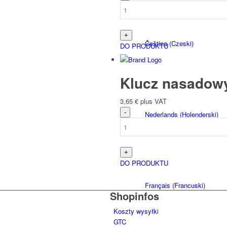
Čeština
(
Czeski
)
DO PRODUKTU
Klucz nasadow
3,65
€
plus VAT
Nederlands
(
Holenderski
)
DO PRODUKTU
Français
(
Francuski
)
Shopinfos
Koszty wysyłki
GTC