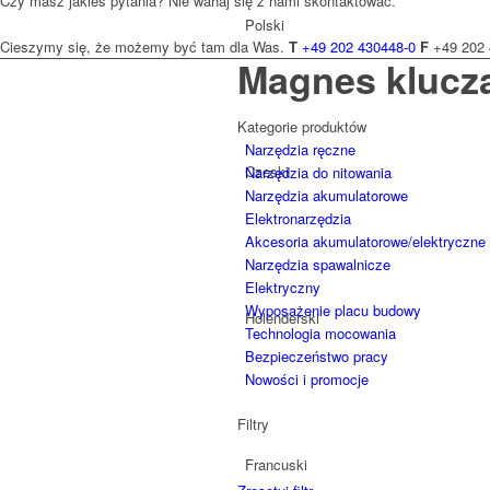
Czy masz jakieś pytania? Nie wahaj się z nami skontaktować.
Polski
Cieszymy się, że możemy być tam dla Was.
T
+49 202 430448-0
F
+49 202 
Magnes klucz
Kategorie produktów
Narzędzia ręczne
Czeski
Narzędzia do nitowania
Narzędzia akumulatorowe
Elektronarzędzia
Akcesoria akumulatorowe/elektryczne
Narzędzia spawalnicze
Elektryczny
Wyposażenie placu budowy
Holenderski
Technologia mocowania
Bezpieczeństwo pracy
Nowości i promocje
Filtry
Francuski