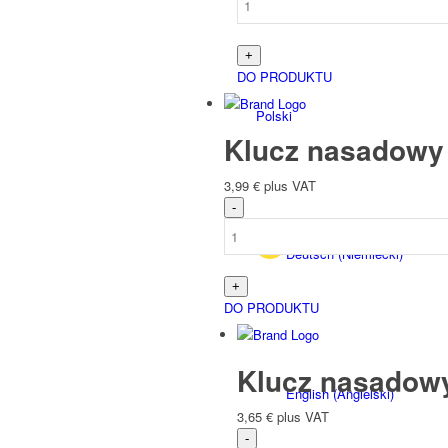
DO PRODUKTU
Polski
Klucz nasadowy
3,99
€
plus VAT
Deutsch
(
Niemiecki
)
DO PRODUKTU
Klucz nasadow
English
(
Angielski
)
3,65
€
plus VAT