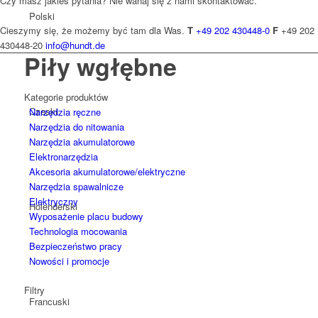
Czy masz jakieś pytania? Nie wahaj się z nami skontaktować.
Polski
Cieszymy się, że możemy być tam dla Was.
T
+49 202 430448-0
F
+49 202
430448-20
info@hundt.de
Piły wgłębne
Kategorie produktów
Czeski
Narzędzia ręczne
Narzędzia do nitowania
Narzędzia akumulatorowe
Elektronarzędzia
Akcesoria akumulatorowe/elektryczne
Narzędzia spawalnicze
Elektryczny
Holenderski
Wyposażenie placu budowy
Technologia mocowania
Bezpieczeństwo pracy
Nowości i promocje
Filtry
Francuski