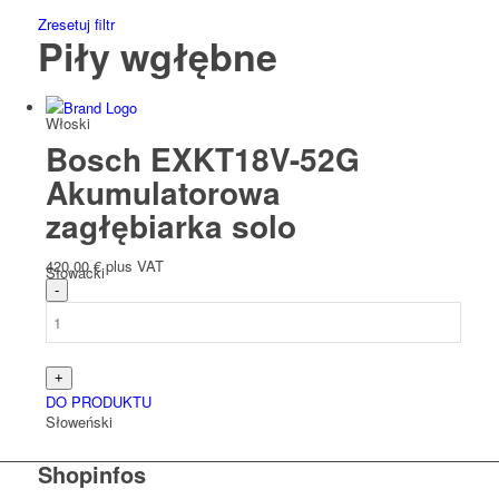
Zresetuj filtr
Piły wgłębne
Włoski
Bosch EXKT18V-52G
Akumulatorowa
zagłębiarka solo
420,00
€
plus VAT
Słowacki
DO PRODUKTU
Słoweński
Shopinfos