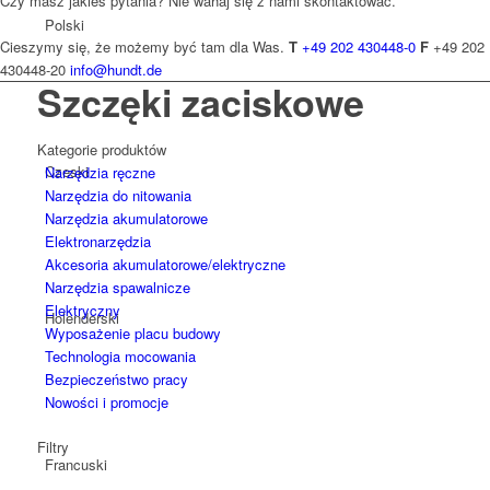
Czy masz jakieś pytania? Nie wahaj się z nami skontaktować.
Polski
Cieszymy się, że możemy być tam dla Was.
T
+49 202 430448-0
F
+49 202
430448-20
info@hundt.de
Szczęki zaciskowe
Kategorie produktów
Czeski
Narzędzia ręczne
Narzędzia do nitowania
Narzędzia akumulatorowe
Elektronarzędzia
Akcesoria akumulatorowe/elektryczne
Narzędzia spawalnicze
Elektryczny
Holenderski
Wyposażenie placu budowy
Technologia mocowania
Bezpieczeństwo pracy
Nowości i promocje
Filtry
Francuski