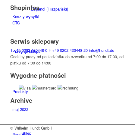
Shopinfos
Español
(
Hiszpański
)
Koszty wysyłki
GTC
Serwis sklepowy
T
+49 0202 430448-0
F
+49 0202 430448-20
info@hundt.de
Przegląd sklepu
Godziny pracy od poniedziałku do czwartku od 7:00 do 17:00, od
piątku od 7:00 do 14:00
Wygodne płatności
Produkty
Archive
maj 2022
© Wilhelm Hundt GmbH
Sklep
Nadruk