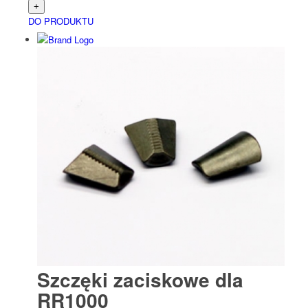
DO PRODUKTU
Čeština
(
Czeski
)
Nederlands
(
Holenderski
)
Français
(
Francuski
)
Szczęki zaciskowe dla
RR1000