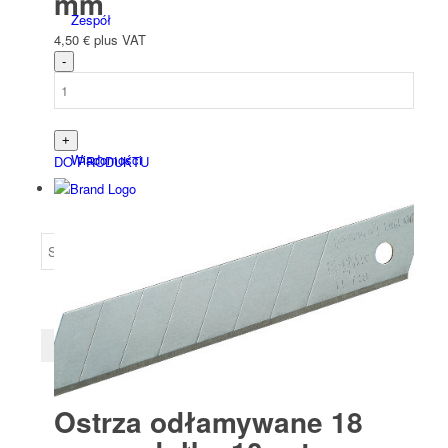
mm
Zespół
4,50
€
plus VAT
Wiadomości
DO PRODUKTU
Ostrza odłamywane 18