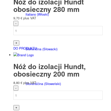
Nóż do izolacji Hundt
obosieczny 280 mm
Italiano
(
Włoski
)
9,70
€
plus VAT
DO PRODUKTU
Slovenčina
(
Słowacki
)
Nóż do izolacji Hundt,
obosieczny 200 mm
8,80
€
plus VAT
Slovenščina
(
Słoweński
)