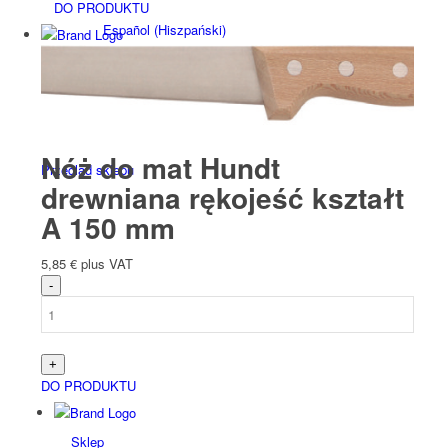
DO PRODUKTU
Español
(
Hiszpański
)
Nóż do mat Hundt
Przegląd sklepu
drewniana rękojeść kształt
A 150 mm
5,85
€
plus VAT
Produkty
DO PRODUKTU
Sklep