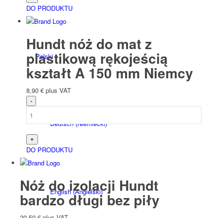
DO PRODUKTU
Hundt nóż do mat z
plastikową rękojeścią
Polski
kształt A 150 mm Niemcy
8,90
€
plus VAT
Deutsch
(
Niemiecki
)
DO PRODUKTU
Nóż do izolacji Hundt
English
(
Angielski
)
bardzo długi bez piły
20,50
€
plus VAT