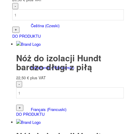
Čeština
(
Czeski
)
DO PRODUKTU
Nóż do izolacji Hundt
bardzo długi z piłą
Nederlands
(
Holenderski
)
22,50
€
plus VAT
Français
(
Francuski
)
DO PRODUKTU