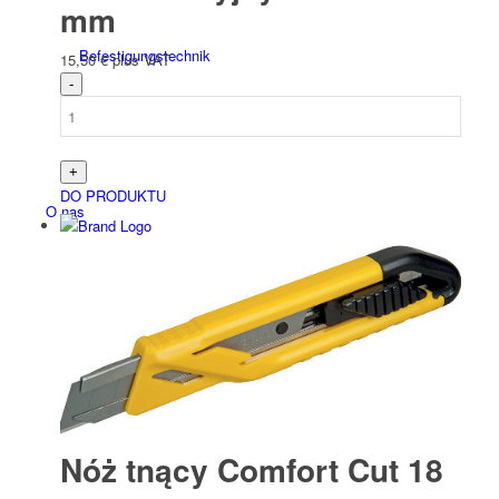
mm
Befesti­gungs­technik
15,50
€
plus VAT
DO PRODUKTU
O nas
Kontakt
Nóż tnący Comfort Cut 18