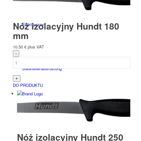
Nóż izolacyjny Hundt 180
Elektryczny
mm
10,50
€
plus VAT
Bau­stellen­aus­rüstung
DO PRODUKTU
Arbeits­schutz
Nóż izolacyjny Hundt 250