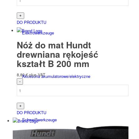
DO PRODUKTU
Elektro­werk­zeuge
Nóż do mat Hundt
drewniana rękojeść
kształt B 200 mm
8,80
€
plus VAT
Akcesoria akumulatorowe/elektryczne
DO PRODUKTU
Schweiß­werk­zeuge