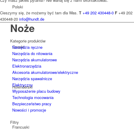
Czy masz jakieś pytania? Nie wahaj się z nami skontaktować.
Polski
Cieszymy się, że możemy być tam dla Was.
T
+49 202 430448-0
F
+49 202
430448-20
info@hundt.de
Noże
Kategorie produktów
Czeski
Narzędzia ręczne
Narzędzia do nitowania
Narzędzia akumulatorowe
Elektronarzędzia
Akcesoria akumulatorowe/elektryczne
Narzędzia spawalnicze
Elektryczny
Holenderski
Wyposażenie placu budowy
Technologia mocowania
Bezpieczeństwo pracy
Nowości i promocje
Filtry
Francuski