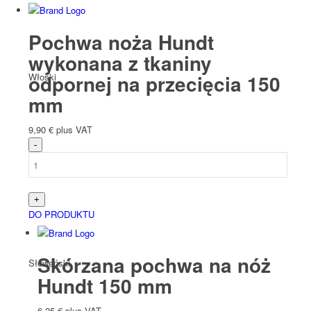
Pochwa noża Hundt
wykonana z tkaniny
odpornej na przecięcia 150
Włoski
mm
9,90
€
plus VAT
Słowacki
DO PRODUKTU
Skórzana pochwa na nóż
Słoweński
Hundt 150 mm
6,25
€
plus VAT