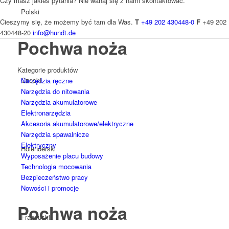
Czy masz jakieś pytania? Nie wahaj się z nami skontaktować.
Polski
Cieszymy się, że możemy być tam dla Was.
T
+49 202 430448-0
F
+49 202
430448-20
info@hundt.de
Pochwa noża
Kategorie produktów
Czeski
Narzędzia ręczne
Narzędzia do nitowania
Narzędzia akumulatorowe
Elektronarzędzia
Akcesoria akumulatorowe/elektryczne
Narzędzia spawalnicze
Elektryczny
Holenderski
Wyposażenie placu budowy
Technologia mocowania
Bezpieczeństwo pracy
Nowości i promocje
Pochwa noża
Francuski