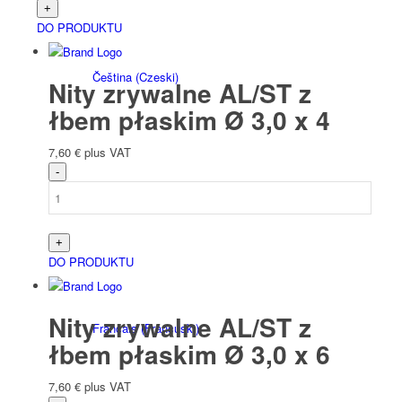
DO PRODUKTU
Čeština
(
Czeski
)
Nity zrywalne AL/ST z
łbem płaskim Ø 3,0 x 4
7,60
€
plus VAT
Nederlands
(
Holenderski
)
DO PRODUKTU
Nity zrywalne AL/ST z
Français
(
Francuski
)
łbem płaskim Ø 3,0 x 6
7,60
€
plus VAT