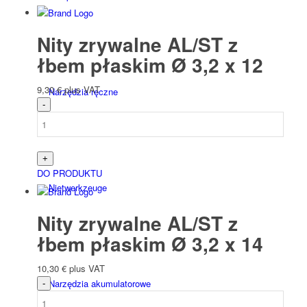
Nity zrywalne AL/ST z
łbem płaskim Ø 3,2 x 12
9,30
€
plus VAT
Narzędzia ręczne
DO PRODUKTU
Niet­werk­zeuge
Nity zrywalne AL/ST z
łbem płaskim Ø 3,2 x 14
10,30
€
plus VAT
Narzędzia akumulatorowe