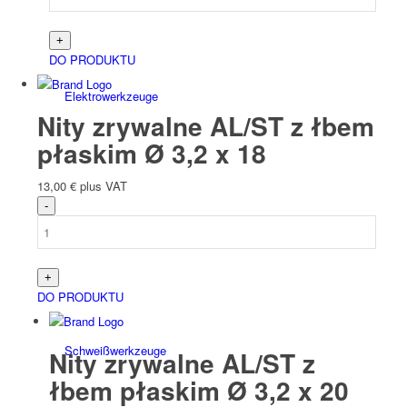
DO PRODUKTU
Elektro­werk­zeuge
Nity zrywalne AL/ST z łbem
płaskim Ø 3,2 x 18
13,00
€
plus VAT
Akcesoria akumulatorowe/elektryczne
DO PRODUKTU
Schweiß­werk­zeuge
Nity zrywalne AL/ST z
łbem płaskim Ø 3,2 x 20