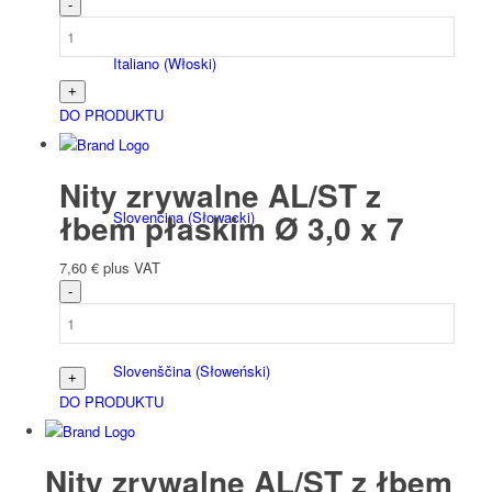
Italiano
(
Włoski
)
DO PRODUKTU
Nity zrywalne AL/ST z
łbem płaskim Ø 3,0 x 7
Slovenčina
(
Słowacki
)
7,60
€
plus VAT
Slovenščina
(
Słoweński
)
DO PRODUKTU
Nity zrywalne AL/ST z łbem