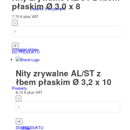
płaskim Ø 3,0 x 8
Español
(
Hiszpański
)
7,70
€
plus VAT
Przegląd sklepu
DO PRODUKTU
Nity zrywalne AL/ST z
łbem płaskim Ø 3,2 x 10
Produkty
8,10
€
plus VAT
DO PRODUKTU
Sklep