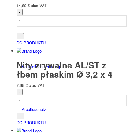
14,80
€
plus VAT
Elektryczny
DO PRODUKTU
Nity zrywalne AL/ST z
Bau­stellen­aus­rüstung
łbem płaskim Ø 3,2 x 4
7,95
€
plus VAT
Arbeits­schutz
DO PRODUKTU