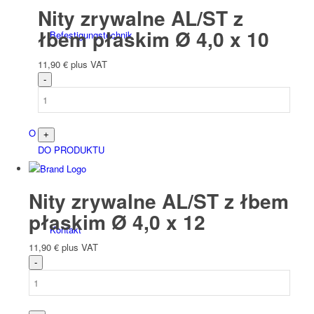
Nity zrywalne AL/ST z
łbem płaskim Ø 4,0 x 10
Befesti­gungs­technik
11,90
€
plus VAT
O nas
DO PRODUKTU
Nity zrywalne AL/ST z łbem
płaskim Ø 4,0 x 12
Kontakt
11,90
€
plus VAT