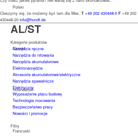
Czy masz jakieś pytania? Nie wahaj się z nami skontaktować.
Polski
Cieszymy się, że możemy być tam dla Was.
T
+49 202 430448-0
F
+49 202
430448-20
info@hundt.de
AL/ST
Kategorie produktów
Czeski
Narzędzia ręczne
Narzędzia do nitowania
Narzędzia akumulatorowe
Elektronarzędzia
Akcesoria akumulatorowe/elektryczne
Narzędzia spawalnicze
Elektryczny
Holenderski
Wyposażenie placu budowy
Technologia mocowania
Bezpieczeństwo pracy
Nowości i promocje
Filtry
Francuski