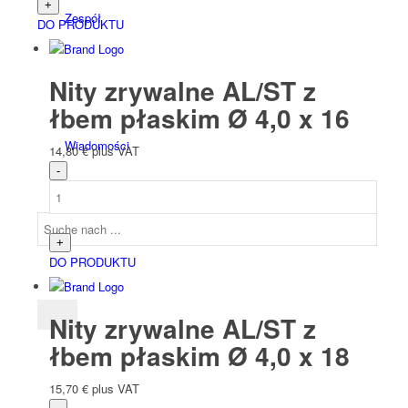
Zespół
DO PRODUKTU
Nity zrywalne AL/ST z
łbem płaskim Ø 4,0 x 16
Wiadomości
14,80
€
plus VAT
DO PRODUKTU
Nity zrywalne AL/ST z
łbem płaskim Ø 4,0 x 18
15,70
€
plus VAT