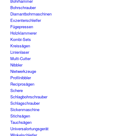
Bohrhammer
Bohrschrauber
Diamantbohrmaschinen
Exzenterschleifer
Fügepressen
Holzklammerer
Kombi-Sets
Kreissägen
Linienlaser
Multi-Cutter
Nibbler
Nietwerkzeuge
Profilnibbler
Reciprosägen
Schere
Schlagbohrschrauber
Schlagschrauber
Sickenmaschine
Stichsägen
Tauchsägen
Universalortungsgerät
Winkelschleifer