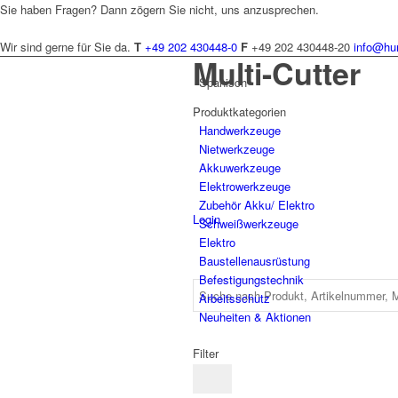
Sie haben Fragen? Dann zögern Sie nicht, uns anzusprechen.
Wir sind gerne für Sie da.
T
+49 202 430448-0
F
+49 202 430448-20
info@hu
Multi-Cutter
Spanisch
Produktkategorien
Hand­werk­zeuge
Niet­werk­zeuge
Akkuwerkzeuge
Elektro­werk­zeuge
Zubehör Akku/ Elektro
Login
Schweiß­werk­zeuge
Elektro
Bau­stellen­aus­rüstung
Befesti­gungs­technik
Arbeits­schutz
Neuheiten & Aktionen
Filter