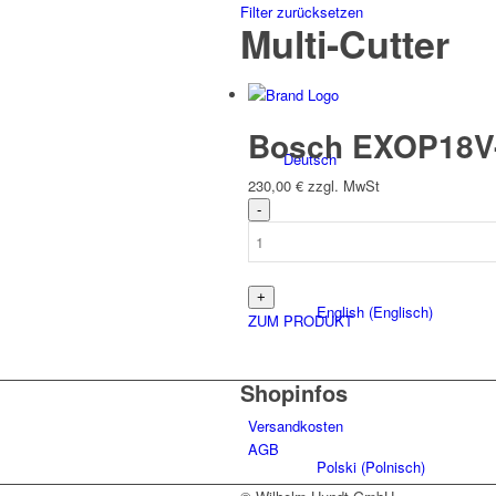
Filter zurücksetzen
Multi-Cutter
Bosch EXOP18V-4
Deutsch
230,00
€
zzgl. MwSt
English
(
Englisch
)
ZUM PRODUKT
Shopinfos
Versandkosten
AGB
Polski
(
Polnisch
)