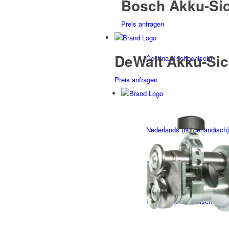
Bosch Akku-Sic
Preis anfragen
DeWalt Akku-Sic
Čeština
(
Tschechisch
)
Preis anfragen
Nederlands
(
Niederländisch
)
Français
(
Französisch
)