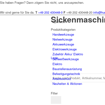
Sie haben Fragen? Dann zögern Sie nicht, uns anzusprechen.
Wir sind gerne für Sie da.
T
+49 202 430448-0
F
+49 202 430448-20
info@hu
Sickenmaschi
Spanisch
Produktkategorien
Hand­werk­zeuge
Niet­werk­zeuge
Akkuwerkzeuge
Elektro­werk­zeuge
Zubehör Akku/ Elektro
Login
Schweiß­werk­zeuge
Elektro
Bau­stellen­aus­rüstung
Befesti­gungs­technik
Arbeits­schutz
Neuheiten & Aktionen
Filter