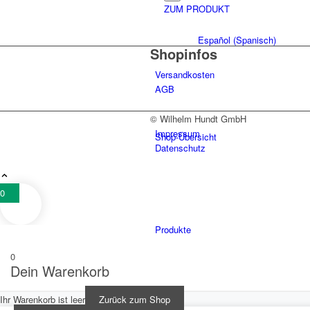
ZUM PRODUKT
Español
(
Spanisch
)
Shopinfos
Versandkosten
AGB
© Wilhelm Hundt GmbH
Impressum
Shop-Übersicht
Datenschutz
0
Produkte
0
Dein Warenkorb
Ihr Warenkorb ist leer
Zurück zum Shop