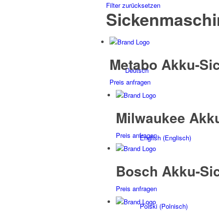
Filter zurücksetzen
Sickenmaschi
Metabo Akku-Sic
Deutsch
Preis anfragen
Milwaukee Akku
Preis anfragen
English
(
Englisch
)
Bosch Akku-Sic
Preis anfragen
Polski
(
Polnisch
)