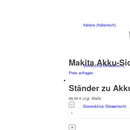
Italiano
(
Italienisch
)
Makita Akku-Si
Slovenčina
(
Slowakisch
)
Preis anfragen
Ständer zu Ak
99,00
€
zzgl. MwSt
Slovenščina
(
Slowenisch
)