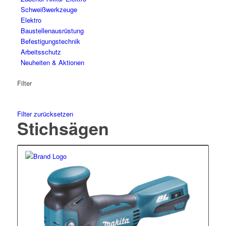
Schweiß­werk­zeuge
Elektro
Bau­stellen­aus­rüstung
Befesti­gungs­technik
Arbeits­schutz
Neuheiten & Aktionen
Filter
Filter zurücksetzen
Stichsägen