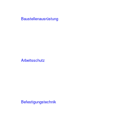
Bau­stellen­aus­rüstung
Arbeits­schutz
Befesti­gungs­technik