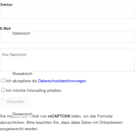
Telefon
E-Mail
Italienisch
Slowakisch
Ich akzeptiere die
Datenschutzbestimmungen
.
Ich möchte Infomailing erhalten.
Slowenisch
Sie müssen den Inhalt von
reCAPTCHA
laden, um das Formular
abzuschicken. Bitte beachten Sie, dass dabei Daten mit Drittanbietern
ausgetauscht werden.