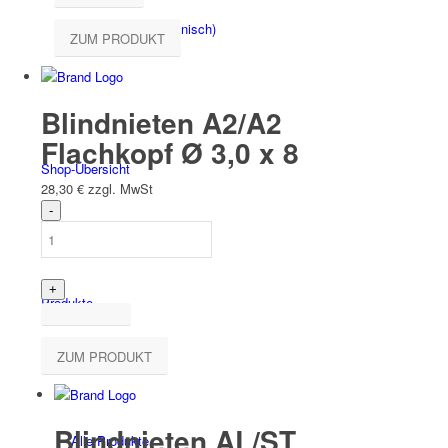
Español
(
Spanisch
)
ZUM PRODUKT
Blindnieten A2/A2
Flachkopf Ø 3,0 x 8
Shop-Übersicht
28,30
€
zzgl. MwSt
Produkte
ZUM PRODUKT
Blindnieten AL/ST
Alle Produkte