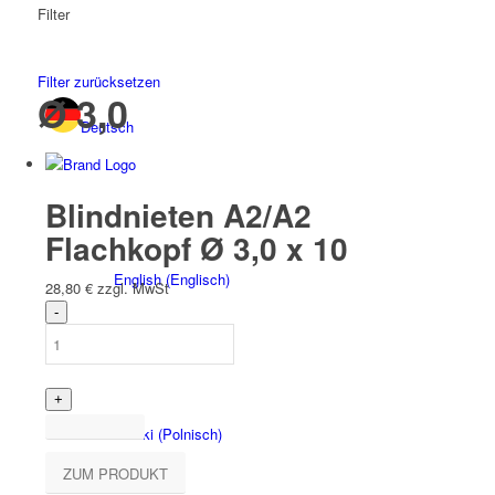
Filter
Filter zurücksetzen
Ø 3,0
Deutsch
Blindnieten A2/A2
Flachkopf Ø 3,0 x 10
English
(
Englisch
)
28,80
€
zzgl. MwSt
Polski
(
Polnisch
)
ZUM PRODUKT