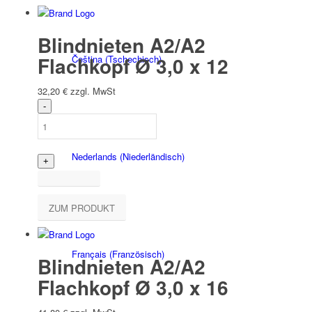
Blindnieten A2/A2
Flachkopf Ø 3,0 x 12
Čeština
(
Tschechisch
)
32,20
€
zzgl. MwSt
Nederlands
(
Niederländisch
)
ZUM PRODUKT
Français
(
Französisch
)
Blindnieten A2/A2
Flachkopf Ø 3,0 x 16