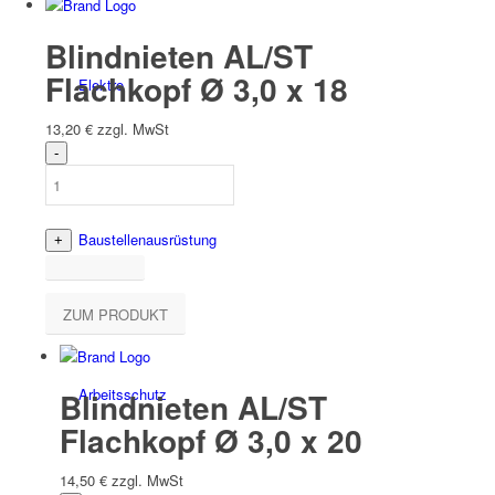
Blindnieten AL/ST
Flachkopf Ø 3,0 x 18
Elektro
13,20
€
zzgl. MwSt
Bau­stellen­aus­rüstung
ZUM PRODUKT
Arbeits­schutz
Blindnieten AL/ST
Flachkopf Ø 3,0 x 20
14,50
€
zzgl. MwSt