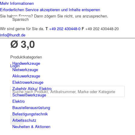
Mehr Informationen
Erforderlichen Service akzeptieren und Inhalte entsperren
Sie haben Fragen? Dann zögern Sie nicht, uns anzusprechen.
Spanisch
Wir sind gerne für Sie da.
T
+49 202 430448-0
F
+49 202 430448-20
info@hundt.de
Ø 3,0
Produktkategorien
Hand­werk­zeuge
Login
Niet­werk­zeuge
Akkuwerkzeuge
Elektro­werk­zeuge
Zubehör Akku/ Elektro
Schweiß­werk­zeuge
Elektro
Bau­stellen­aus­rüstung
Befesti­gungs­technik
Arbeits­schutz
Neuheiten & Aktionen