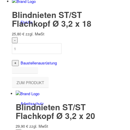
Blindnieten ST/ST
Flachkopf Ø 3,2 x 18
Elektro
25,80
€
zzgl. MwSt
Bau­stellen­aus­rüstung
ZUM PRODUKT
Arbeits­schutz
Blindnieten ST/ST
Flachkopf Ø 3,2 x 20
29,90
€
zzgl. MwSt