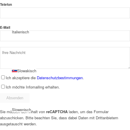
Telefon
E-Mail
Italienisch
Slowakisch
Ich akzeptiere die
Datenschutzbestimmungen
.
Ich möchte Infomailing erhalten.
Slowenisch
Sie müssen den Inhalt von
reCAPTCHA
laden, um das Formular
abzuschicken. Bitte beachten Sie, dass dabei Daten mit Drittanbietern
ausgetauscht werden.