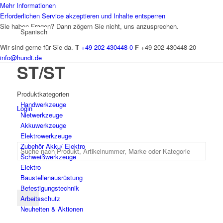
Mehr Informationen
Erforderlichen Service akzeptieren und Inhalte entsperren
Sie haben Fragen? Dann zögern Sie nicht, uns anzusprechen.
Spanisch
Wir sind gerne für Sie da.
T
+49 202 430448-0
F
+49 202 430448-20
info@hundt.de
ST/ST
Produktkategorien
Hand­werk­zeuge
Login
Niet­werk­zeuge
Akkuwerkzeuge
Elektro­werk­zeuge
Zubehör Akku/ Elektro
Schweiß­werk­zeuge
Elektro
Bau­stellen­aus­rüstung
Befesti­gungs­technik
Arbeits­schutz
Neuheiten & Aktionen