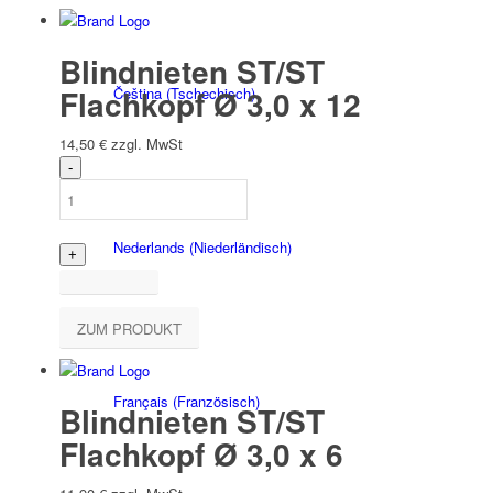
Blindnieten ST/ST
Flachkopf Ø 3,0 x 12
Čeština
(
Tschechisch
)
14,50
€
zzgl. MwSt
Nederlands
(
Niederländisch
)
ZUM PRODUKT
Français
(
Französisch
)
Blindnieten ST/ST
Flachkopf Ø 3,0 x 6