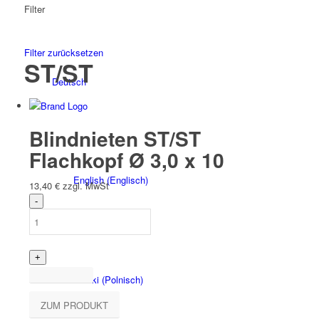
Filter
Filter zurücksetzen
ST/ST
Deutsch
Blindnieten ST/ST
Flachkopf Ø 3,0 x 10
English
(
Englisch
)
13,40
€
zzgl. MwSt
Polski
(
Polnisch
)
ZUM PRODUKT