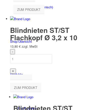
Español
(
Spanisch
)
ZUM PRODUKT
Blindnieten ST/ST
Flachkopf Ø 3,2 x 10
Shop-Übersicht
13,80
€
zzgl. MwSt
Produkte
ZUM PRODUKT
Blindnieten ST/ST
Alle Produkte