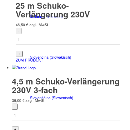
25 m Schuko-
Verlängerung 230V
Italiano
(
Italienisch
)
46,50
€
zzgl. MwSt
Slovenčina
(
Slowakisch
)
ZUM PRODUKT
4,5 m Schuko-Verlängerung
230V 3-fach
Slovenščina
(
Slowenisch
)
36,00
€
zzgl. MwSt