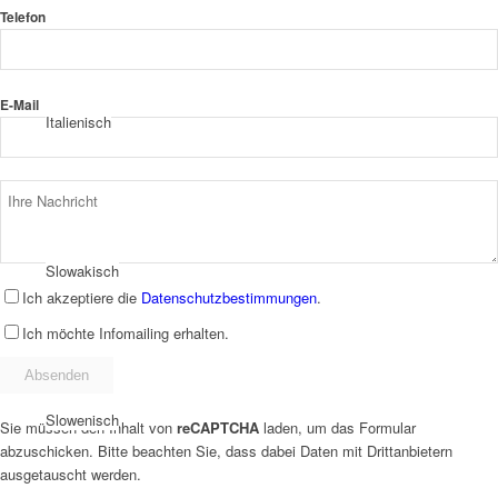
Telefon
E-Mail
Italienisch
Slowakisch
Ich akzeptiere die
Datenschutzbestimmungen
.
Ich möchte Infomailing erhalten.
Slowenisch
Sie müssen den Inhalt von
reCAPTCHA
laden, um das Formular
abzuschicken. Bitte beachten Sie, dass dabei Daten mit Drittanbietern
ausgetauscht werden.