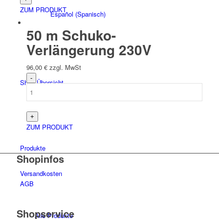
ZUM PRODUKT
Español
(
Spanisch
)
50 m Schuko-
Verlängerung 230V
96,00
€
zzgl. MwSt
Shop-Übersicht
ZUM PRODUKT
Produkte
Shopinfos
Versandkosten
AGB
Shopservice
Alle Produkte