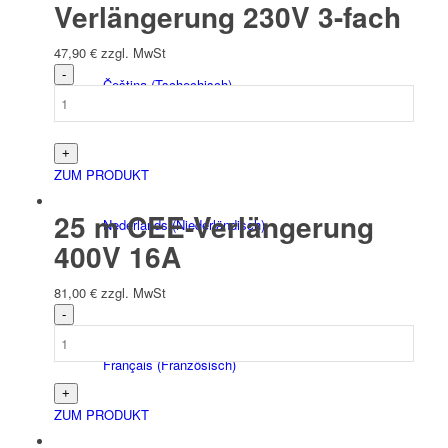
Verlängerung 230V 3-fach
47,90
€
zzgl. MwSt
Čeština
(
Tschechisch
)
ZUM PRODUKT
25 m CEE-Verlängerung
Nederlands
(
Niederländisch
)
400V 16A
81,00
€
zzgl. MwSt
Français
(
Französisch
)
ZUM PRODUKT