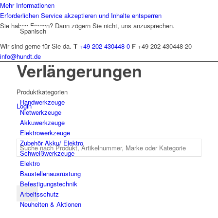
Mehr Informationen
Erforderlichen Service akzeptieren und Inhalte entsperren
Sie haben Fragen? Dann zögern Sie nicht, uns anzusprechen.
Spanisch
Wir sind gerne für Sie da.
T
+49 202 430448-0
F
+49 202 430448-20
info@hundt.de
Verlängerungen
Produktkategorien
Hand­werk­zeuge
Login
Niet­werk­zeuge
Akkuwerkzeuge
Elektro­werk­zeuge
Zubehör Akku/ Elektro
Schweiß­werk­zeuge
Elektro
Bau­stellen­aus­rüstung
Befesti­gungs­technik
Arbeits­schutz
Neuheiten & Aktionen