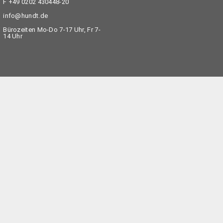
F
+49 0202 430448-20
info@hundt.de
Bürozeiten Mo-Do 7-17 Uhr, Fr 7-
14 Uhr