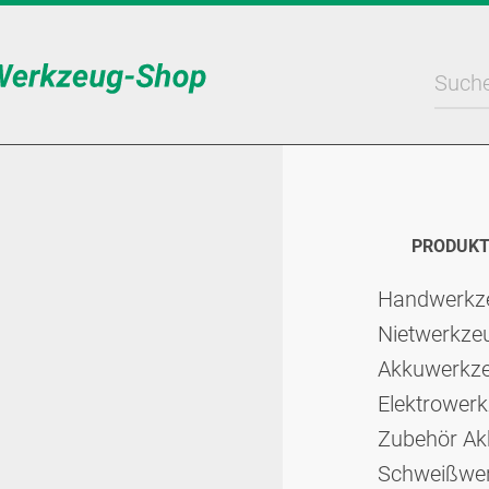
PRODUKT
Hand­werk­
Niet­werk­z
Akkuwerkz
Elektro­werk
Zubehör Akk
Schweiß­we