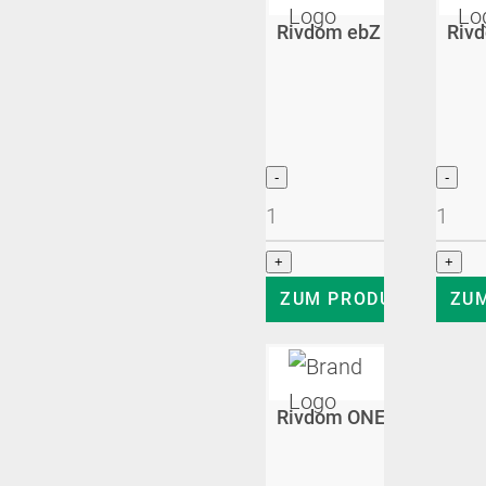
Rivdom ebZ 1 Akku-Blin
Rivd
z
ZUM PRODUKT
ZU
Rivdom ONE Akku-Blindn