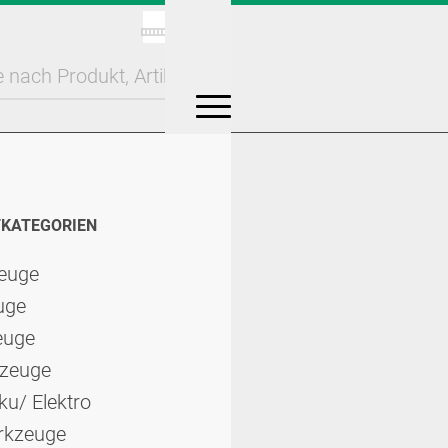
Login
KATEGORIEN
zeuge
euge
euge
­zeuge
u/ Elektro
rk­zeuge