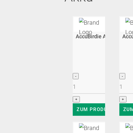
AccuBirdie Akku-Blindni
Accu
z
ZUM PRODUKT
ZU