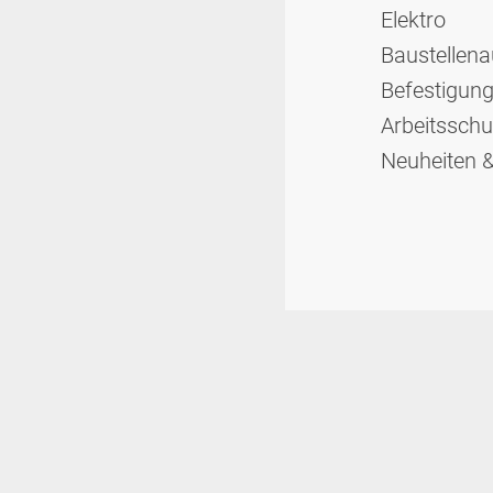
Elektro
Bau­stellen­
Befesti­gung
Arbeits­schu
Neuheiten &