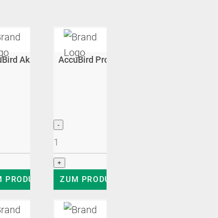
etsetzgerät
Bird Akku-Blindnietsetzgerät
AccuBird Pro Akku-Blindnietsetzgerät
735,00
€
710,00
€
909,00
€
zgl. MwSt
zzgl. MwSt
zzgl. MwSt
M PRODUKT
ZUM PRODUKT