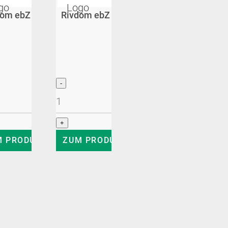
dniet-Setzgerät
om ebZ 2 Akku-Blindniet-Setzgerät
Rivdom ebZ ZERO Akku-Blindniet-Setzge
649,00
€
975,00
€
599,00
€
zgl. MwSt
zzgl. MwSt
zzgl. MwSt
M PRODUKT
ZUM PRODUKT
iet-Setzgerät
399,00
€