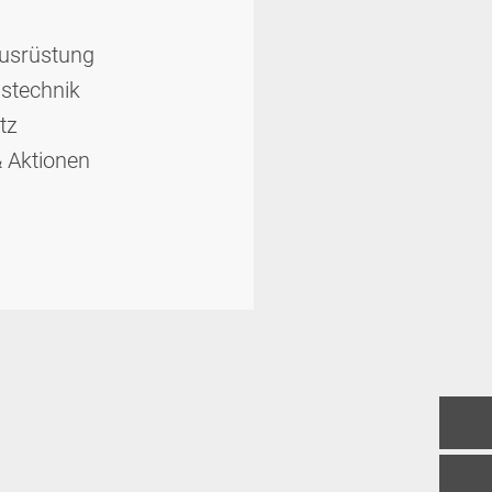
aus­rüstung
s­technik
tz
 Aktionen