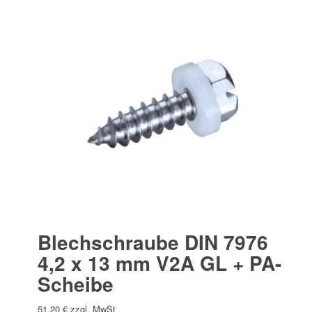
Blechschraube DIN 7976
4,2 x 13 mm V2A GL + PA-
Scheibe
51,20
€
zzgl. MwSt