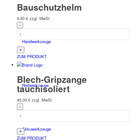
Bauschutzhelm
9,60
€
zzgl. MwSt
Hand­werk­zeuge
ZUM PRODUKT
Blech-Gripzange
tauchisoliert
Niet­werk­zeuge
45,00
€
zzgl. MwSt
Akkuwerkzeuge
ZUM PRODUKT