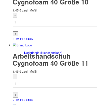
Cygnofoam 40 Größe 10
1,45
€
zzgl. MwSt
Čeština
(
Tschechisch
)
ZUM PRODUKT
Nederlands
(
Niederländisch
)
Arbeitshandschuh
Cygnofoam 40 Größe 11
1,45
€
zzgl. MwSt
Français
(
Französisch
)
ZUM PRODUKT