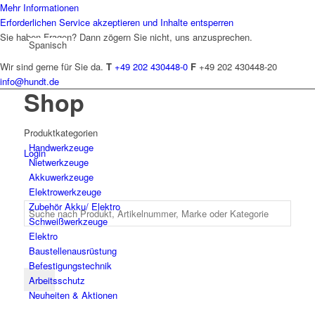
Mehr Informationen
Erforderlichen Service akzeptieren und Inhalte entsperren
Sie haben Fragen? Dann zögern Sie nicht, uns anzusprechen.
Spanisch
Wir sind gerne für Sie da.
T
+49 202 430448-0
F
+49 202 430448-20
info@hundt.de
Shop
Produktkategorien
Hand­werk­zeuge
Login
Niet­werk­zeuge
Akkuwerkzeuge
Elektro­werk­zeuge
Zubehör Akku/ Elektro
Schweiß­werk­zeuge
Elektro
Bau­stellen­aus­rüstung
Befesti­gungs­technik
Arbeits­schutz
Neuheiten & Aktionen