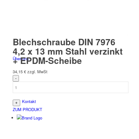
Befesti­gungs­technik
Blechschraube DIN 7976
4,2 x 13 mm Stahl verzinkt
+ EPDM-Scheibe
Über uns
34,15
€
zzgl. MwSt
Kontakt
ZUM PRODUKT