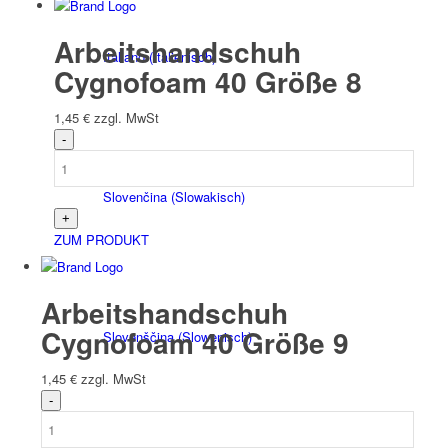
Arbeitshandschuh
Italiano
(
Italienisch
)
Cygnofoam 40 Größe 8
1,45
€
zzgl. MwSt
Slovenčina
(
Slowakisch
)
ZUM PRODUKT
Arbeitshandschuh
Cygnofoam 40 Größe 9
Slovenščina
(
Slowenisch
)
1,45
€
zzgl. MwSt