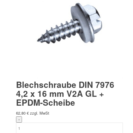
Blechschraube DIN 7976
4,2 x 16 mm V2A GL +
EPDM-Scheibe
62,80
€
zzgl. MwSt