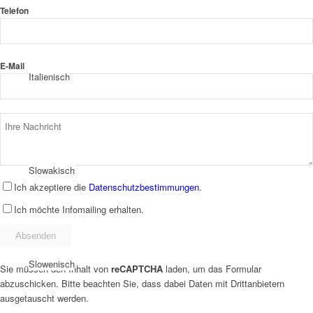
Telefon
E-Mail
Italienisch
Slowakisch
Ich akzeptiere die
Datenschutzbestimmungen
.
Ich möchte Infomailing erhalten.
Slowenisch
Sie müssen den Inhalt von
reCAPTCHA
laden, um das Formular
abzuschicken. Bitte beachten Sie, dass dabei Daten mit Drittanbietern
ausgetauscht werden.