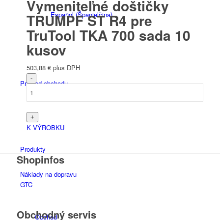
Vymeniteľné doštičky
Español
(
Španielčina
)
TRUMPF ST R4 pre
TruTool TKA 700 sada 10
kusov
503,88
€
plus DPH
Prehľad obchodu
K VÝROBKU
Produkty
Shopinfos
Náklady na dopravu
GTC
Obchodný servis
Obchod