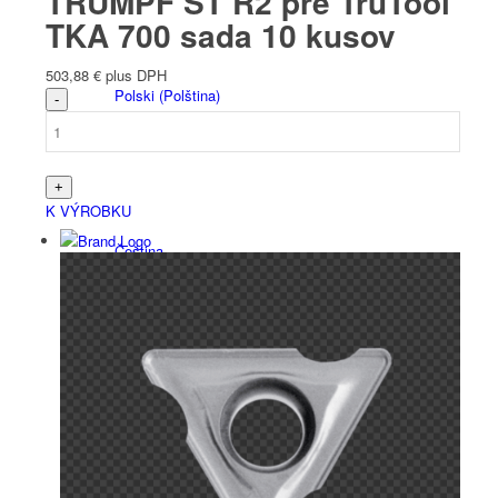
TRUMPF ST R2 pre TruTool
TKA 700 sada 10 kusov
503,88
€
plus DPH
Polski
(
Polština
)
K VÝROBKU
Čeština
Nederlands
(
Holandčina
)