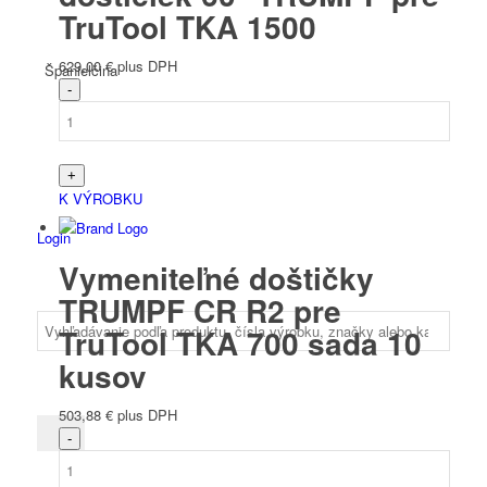
TruTool TKA 1500
629,00
€
plus DPH
Španielčina
K VÝROBKU
Login
Vymeniteľné doštičky
TRUMPF CR R2 pre
TruTool TKA 700 sada 10
kusov
503,88
€
plus DPH