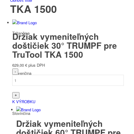
Obnoviť filter
TKA 1500
Taliančina
Držiak vymeniteľných
doštičiek 30° TRUMPF pre
TruTool TKA 1500
629,00
€
plus DPH
Slovenčina
K VÝROBKU
Slovinčina
Držiak vymeniteľných
doštičiek 60° TRUMPF pre