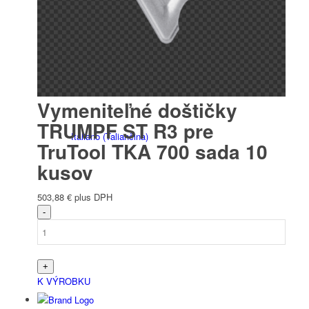
Français
(
Francúzština
)
Vymeniteľné doštičky
TRUMPF ST R3 pre
Italiano
(
Taliančina
)
TruTool TKA 700 sada 10
kusov
503,88
€
plus DPH
Slovenščina
(
Slovinčina
)
K VÝROBKU