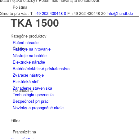
Máte nejaké otázky? Potom nás neváhajte kontaktovať.
Polština
Sme tu pre vás.
T
+49 202 430448-0
F
+49 202 430448-20
info@hundt.de
TKA 1500
Kategórie produktov
Ručné náradie
Čeština
Nástroje na nitovanie
Nástroje na batérie
Elektrické náradie
Batérie/elektrické príslušenstvo
Zváracie nástroje
Elektrická sieť
Zariadenie staveniska
Holandčina
Technológia upevnenia
Bezpečnosť pri práci
Novinky a propagačné akcie
Filtre
Francúzština