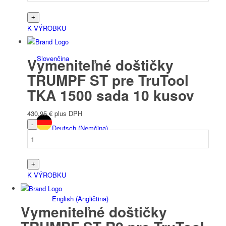
K VÝROBKU
Slovenčina
Vymeniteľné doštičky
TRUMPF ST pre TruTool
TKA 1500 sada 10 kusov
430,95
€
plus DPH
Deutsch
(
Nemčina
)
K VÝROBKU
English
(
Angličtina
)
Vymeniteľné doštičky