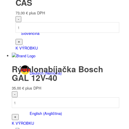
CAS
73,00
€
plus DPH
Slovenčina
K VÝROBKU
Rýchlonabíjačka Bosch
Deutsch
(
Nemčina
)
GAL 12V-40
35,00
€
plus DPH
English
(
Angličtina
)
K VÝROBKU