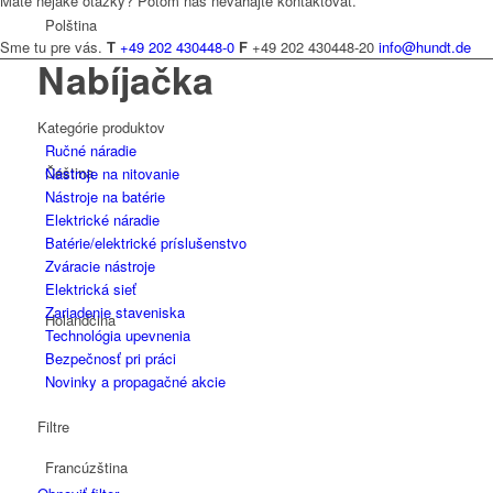
Máte nejaké otázky? Potom nás neváhajte kontaktovať.
Polština
Sme tu pre vás.
T
+49 202 430448-0
F
+49 202 430448-20
info@hundt.de
Nabíjačka
Kategórie produktov
Ručné náradie
Čeština
Nástroje na nitovanie
Nástroje na batérie
Elektrické náradie
Batérie/elektrické príslušenstvo
Zváracie nástroje
Elektrická sieť
Zariadenie staveniska
Holandčina
Technológia upevnenia
Bezpečnosť pri práci
Novinky a propagačné akcie
Filtre
Francúzština