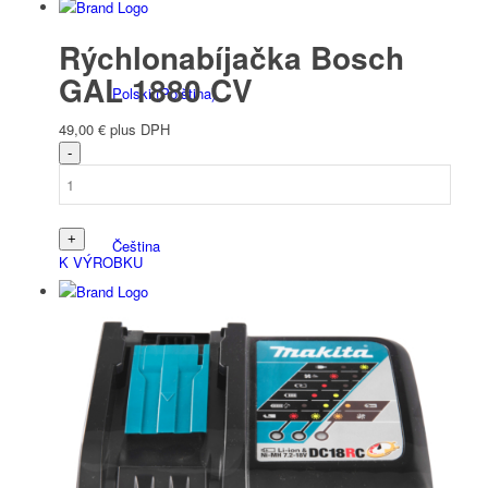
Rýchlonabíjačka Bosch
GAL 1880 CV
Polski
(
Polština
)
49,00
€
plus DPH
Čeština
K VÝROBKU
Nederlands
(
Holandčina
)