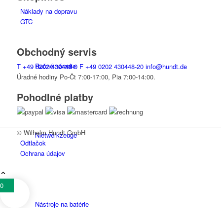
Náklady na dopravu
GTC
Obchodný servis
Ručné náradie
T
+49 0202 430448-0
F
+49 0202 430448-20
info@hundt.de
Úradné hodiny Po-Čt 7:00-17:00, Pia 7:00-14:00.
Pohodlné platby
© Wilhelm Hundt GmbH
Niet­werk­zeuge
Odtlačok
Ochrana údajov
0
Nástroje na batérie