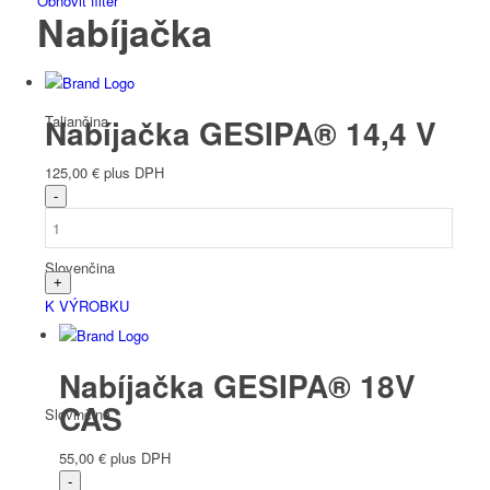
Obnoviť filter
Nabíjačka
Taliančina
Nabíjačka GESIPA® 14,4 V
125,00
€
plus DPH
Slovenčina
K VÝROBKU
Nabíjačka GESIPA® 18V
CAS
Slovinčina
55,00
€
plus DPH