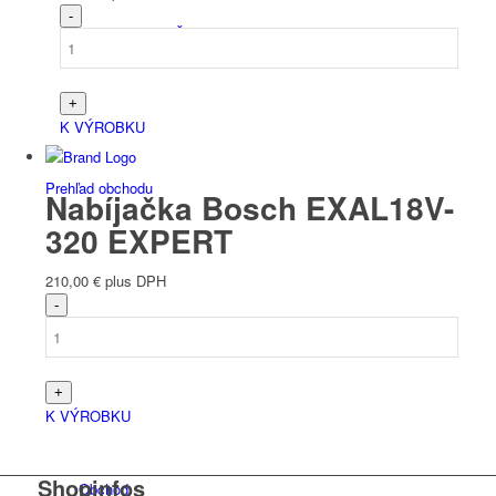
Español
(
Španielčina
)
K VÝROBKU
Prehľad obchodu
Nabíjačka Bosch EXAL18V-
320 EXPERT
210,00
€
plus DPH
Produkty
K VÝROBKU
Shopinfos
Obchod