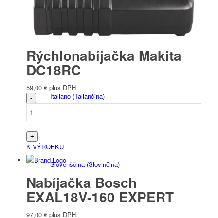
Français
(
Francúzština
)
Rýchlonabíjačka Makita
DC18RC
59,00
€
plus DPH
Italiano
(
Taliančina
)
K VÝROBKU
Slovenščina
(
Slovinčina
)
Nabíjačka Bosch
EXAL18V-160 EXPERT
97,00
€
plus DPH