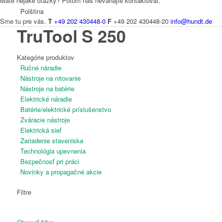
Máte nejaké otázky? Potom nás neváhajte kontaktovať.
Polština
Sme tu pre vás.
T
+49 202 430448-0
F
+49 202 430448-20
info@hundt.de
TruTool S 250
Kategórie produktov
Ručné náradie
Čeština
Nástroje na nitovanie
Nástroje na batérie
Elektrické náradie
Batérie/elektrické príslušenstvo
Zváracie nástroje
Elektrická sieť
Zariadenie staveniska
Holandčina
Technológia upevnenia
Bezpečnosť pri práci
Novinky a propagačné akcie
Filtre
Francúzština