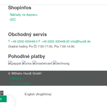
Shopinfos
Náklady na dopravu
GTC
Slovenčina
Obchodný servis
T
+49 0202 430448-0
F
+49 0202 430448-20
info@hundt.de
Úradné hodiny Po-Čt 7:00-17:00, Pia 7:00-14:00.
Pohodlné platby
Deutsch
(
Nemčina
)
© Wilhelm Hundt GmbH
Odtlačok
Ochrana údajov
English
(
Angličtina
)
0