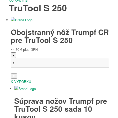
Obnoviť filter
TruTool S 250
Taliančina
Obojstranný nôž Trumpf CR
pre TruTool S 250
44,80
€
plus DPH
Slovenčina
K VÝROBKU
Súprava nožov Trumpf pre
Slovinčina
TruTool S 250 sada 10
kusov