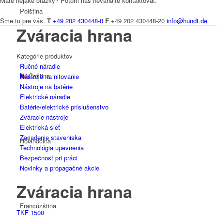
Máte nejaké otázky? Potom nás neváhajte kontaktovať.
Polština
Sme tu pre vás.
T
+49 202 430448-0
F
+49 202 430448-20
info@hundt.de
Zváracia hrana
Kategórie produktov
Ručné náradie
Čeština
Nástroje na nitovanie
Nástroje na batérie
Elektrické náradie
Batérie/elektrické príslušenstvo
Zváracie nástroje
Elektrická sieť
Zariadenie staveniska
Holandčina
Technológia upevnenia
Bezpečnosť pri práci
Novinky a propagačné akcie
Zváracia hrana
Francúzština
TKF 1500