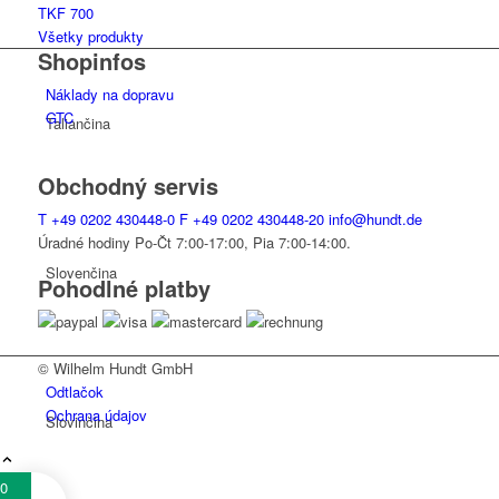
TKF 700
Všetky produkty
Shopinfos
Náklady na dopravu
GTC
Taliančina
Obchodný servis
T
+49 0202 430448-0
F
+49 0202 430448-20
info@hundt.de
Úradné hodiny Po-Čt 7:00-17:00, Pia 7:00-14:00.
Slovenčina
Pohodlné platby
© Wilhelm Hundt GmbH
Odtlačok
Ochrana údajov
Slovinčina
0