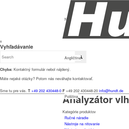
Nemčina
x
Vyhľadávanie
Angličtina
Chyba:
Kontaktný formulár nebol nájdený.
Máte nejaké otázky? Potom nás neváhajte kontaktovať.
Sme tu pre vás.
T
+49 202 430448-0
F
+49 202 430448-20
info@hundt.de
Analyzátor vlh
Polština
Kategórie produktov
Ručné náradie
Nástroje na nitovanie