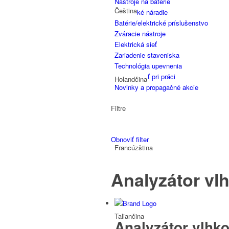
Nástroje na batérie
Čeština
Elektrické náradie
Batérie/elektrické príslušenstvo
Zváracie nástroje
Elektrická sieť
Zariadenie staveniska
Technológia upevnenia
Bezpečnosť pri práci
Holandčina
Novinky a propagačné akcie
Filtre
Obnoviť filter
Francúzština
Analyzátor vlh
Taliančina
Analyzátor vlhk