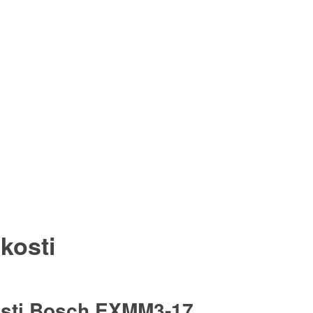
kosti
osti Bosch EXMM3-17