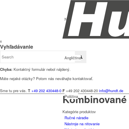
Nemčina
x
Vyhľadávanie
Angličtina
Chyba:
Kontaktný formulár nebol nájdený.
Máte nejaké otázky? Potom nás neváhajte kontaktovať.
Sme tu pre vás.
T
+49 202 430448-0
F
+49 202 430448-20
info@hundt.de
Kombinované k
Polština
Kategórie produktov
Ručné náradie
Nástroje na nitovanie