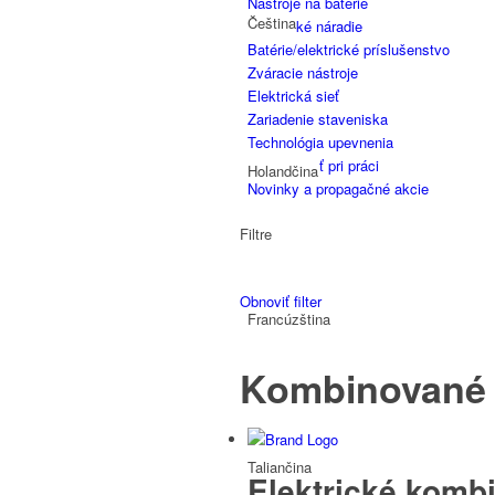
Nástroje na batérie
Čeština
Elektrické náradie
Batérie/elektrické príslušenstvo
Zváracie nástroje
Elektrická sieť
Zariadenie staveniska
Technológia upevnenia
Bezpečnosť pri práci
Holandčina
Novinky a propagačné akcie
Filtre
Obnoviť filter
Francúzština
Kombinované k
Taliančina
Elektrické kombi