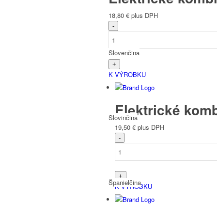
18,80
€
plus DPH
Slovenčina
K VÝROBKU
Elektrické komb
Slovinčina
19,50
€
plus DPH
Španielčina
K VÝROBKU