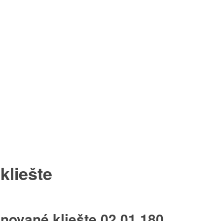
liešte
nované kliešte 02 01 180