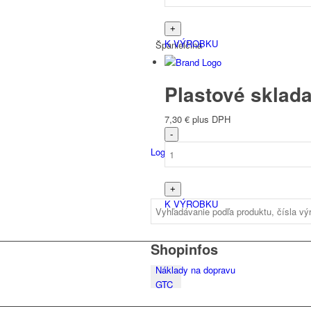
K VÝROBKU
Španielčina
Plastové sklada
7,30
€
plus DPH
Login
K VÝROBKU
Shopinfos
Náklady na dopravu
GTC