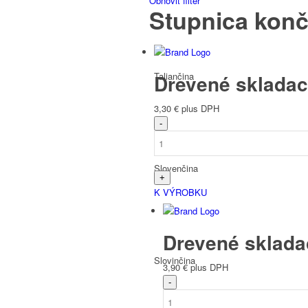
Obnoviť filter
Stupnica konč
Taliančina
Drevené skladac
3,30
€
plus DPH
Slovenčina
K VÝROBKU
Drevené sklada
Slovinčina
3,90
€
plus DPH