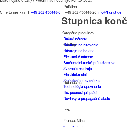
Máte nejaké otázky? Potom nás neváhajte kontaktovať.
Polština
Sme tu pre vás.
T
+49 202 430448-0
F
+49 202 430448-20
info@hundt.de
Stupnica konč
Kategórie produktov
Ručné náradie
Čeština
Nástroje na nitovanie
Nástroje na batérie
Elektrické náradie
Batérie/elektrické príslušenstvo
Zváracie nástroje
Elektrická sieť
Zariadenie staveniska
Holandčina
Technológia upevnenia
Bezpečnosť pri práci
Novinky a propagačné akcie
Filtre
Francúzština