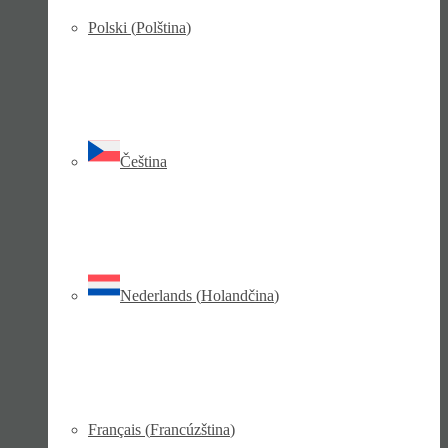
Polski
(
Polština
)
Čeština
Nederlands
(
Holandčina
)
Français
(
Francúzština
)