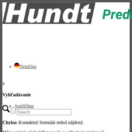
Nemčina
x
Vyhľadávanie
Angličtina
Chyba:
Kontaktný formulár nebol nájdený.