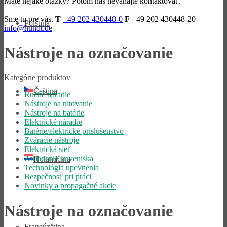
Máte nejaké otázky? Potom nás neváhajte kontaktovať.
Sme tu pre vás.
T
+49 202 430448-0
F
+49 202 430448-20
Polština
info@hundt.de
Nástroje na označovanie
Kategórie produktov
Čeština
Ručné náradie
Nástroje na nitovanie
Nástroje na batérie
Elektrické náradie
Batérie/elektrické príslušenstvo
Zváracie nástroje
Elektrická sieť
Zariadenie staveniska
Holandčina
Technológia upevnenia
Bezpečnosť pri práci
Novinky a propagačné akcie
Nástroje na označovanie
Francúzština