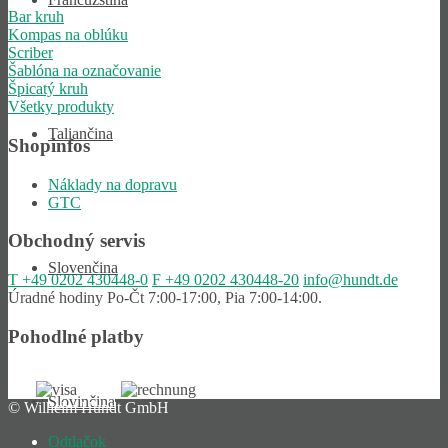
Bar kruh
Kompas na oblúku
Scriber
Šablóna na označovanie
Špicatý kruh
Všetky produkty
Taliančina
Shopinfos
Náklady na dopravu
GTC
Obchodný servis
Slovenčina
T
+49 0202 430448-0
F
+49 0202 430448-20
info@hundt.de
Úradné hodiny Po-Čt 7:00-17:00, Pia 7:00-14:00.
Pohodlné platby
Slovinčina
© Wilhelm Hundt GmbH
Odtlačok