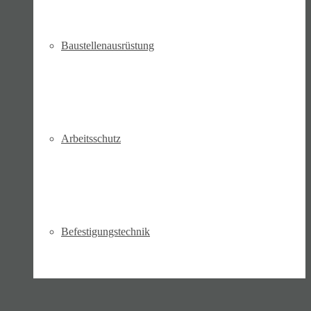
Bau­stellen­aus­rüstung
Arbeits­schutz
Befesti­gungs­technik