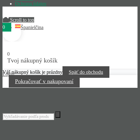
Ochrana údajov
Scroll to top
0
Španielčina
0
Tvoj nákupný košík
Váš nákupný košík je prázdny
Späť do obchodu
Login
Pokračovať v nakupovaní