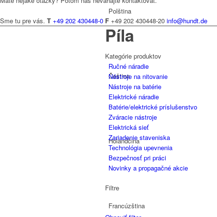
Máte nejaké otázky? Potom nás neváhajte kontaktovať.
Polština
Sme tu pre vás.
T
+49 202 430448-0
F
+49 202 430448-20
info@hundt.de
Píla
Kategórie produktov
Ručné náradie
Čeština
Nástroje na nitovanie
Nástroje na batérie
Elektrické náradie
Batérie/elektrické príslušenstvo
Zváracie nástroje
Elektrická sieť
Zariadenie staveniska
Holandčina
Technológia upevnenia
Bezpečnosť pri práci
Novinky a propagačné akcie
Filtre
Francúzština