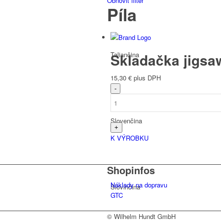
Obnoviť filter
Píla
Taliančina
Skladačka jigsa
15,30
€
plus DPH
Slovenčina
K VÝROBKU
Shopinfos
Náklady na dopravu
Slovinčina
GTC
© Wilhelm Hundt GmbH