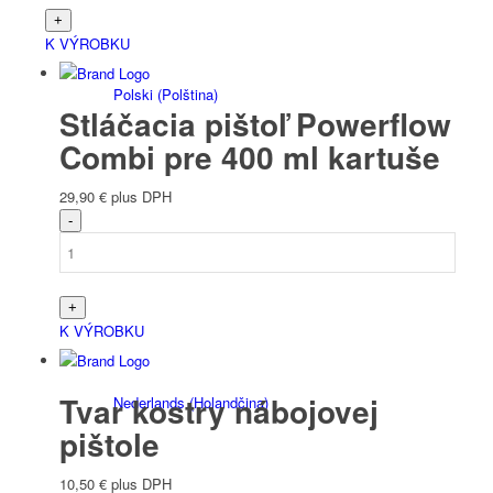
K VÝROBKU
Polski
(
Polština
)
Stláčacia pištoľ Powerflow
Combi pre 400 ml kartuše
29,90
€
plus DPH
Čeština
K VÝROBKU
Tvar kostry nábojovej
Nederlands
(
Holandčina
)
pištole
10,50
€
plus DPH