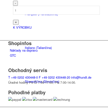
Français
(
Francúzština
)
K VÝROBKU
Shopinfos
Italiano
(
Taliančina
)
Náklady na dopravu
GTC
Obchodný servis
T
+49 0202 430448-0
F
+49 0202 430448-20
info@hundt.de
Slovenščina
(
Slovinčina
)
Úradné hodiny Po-Čt 7:00-17:00, Pia 7:00-14:00.
Pohodlné platby