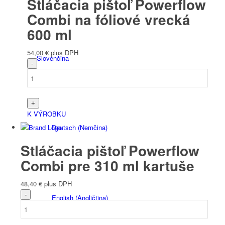
Stláčacia pištoľ Powerflow
Combi na fóliové vrecká
600 ml
54,00
€
plus DPH
Slovenčina
K VÝROBKU
Deutsch
(
Nemčina
)
Stláčacia pištoľ Powerflow
Combi pre 310 ml kartuše
48,40
€
plus DPH
English
(
Angličtina
)