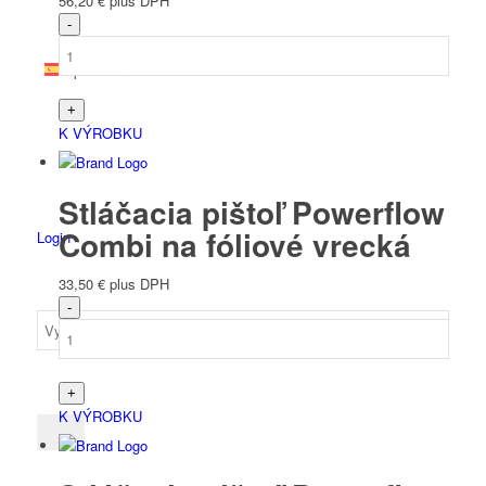
56,20
€
plus DPH
Španielčina
K VÝROBKU
Stláčacia pištoľ Powerflow
Combi na fóliové vrecká
Login
33,50
€
plus DPH
K VÝROBKU