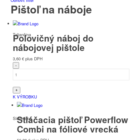
Obnoviť filter
Pištoľ na náboje
Taliančina
Polovičný náboj do
nábojovej pištole
3,60
€
plus DPH
Slovenčina
K VÝROBKU
Stláčacia pištoľ Powerflow
Slovinčina
Combi na fóliové vrecká