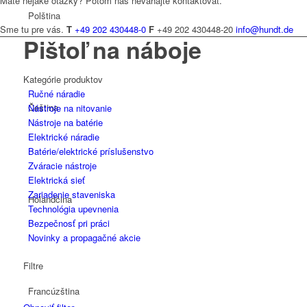
Máte nejaké otázky? Potom nás neváhajte kontaktovať.
Polština
Sme tu pre vás.
T
+49 202 430448-0
F
+49 202 430448-20
info@hundt.de
Pištoľ na náboje
Kategórie produktov
Ručné náradie
Čeština
Nástroje na nitovanie
Nástroje na batérie
Elektrické náradie
Batérie/elektrické príslušenstvo
Zváracie nástroje
Elektrická sieť
Zariadenie staveniska
Holandčina
Technológia upevnenia
Bezpečnosť pri práci
Novinky a propagačné akcie
Filtre
Francúzština