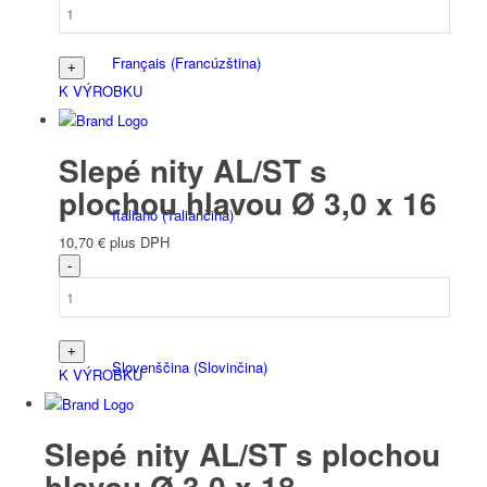
Français
(
Francúzština
)
K VÝROBKU
Slepé nity AL/ST s
plochou hlavou Ø 3,0 x 16
Italiano
(
Taliančina
)
10,70
€
plus DPH
Slovenščina
(
Slovinčina
)
K VÝROBKU
Slepé nity AL/ST s plochou
hlavou Ø 3,0 x 18