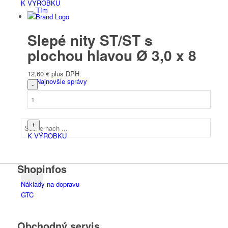
K VÝROBKU
Tím
Slepé nity ST/ST s
plochou hlavou Ø 3,0 x 8
12,60
€
plus DPH
Najnovšie správy
K VÝROBKU
Shopinfos
Náklady na dopravu
GTC
Obchodný servis