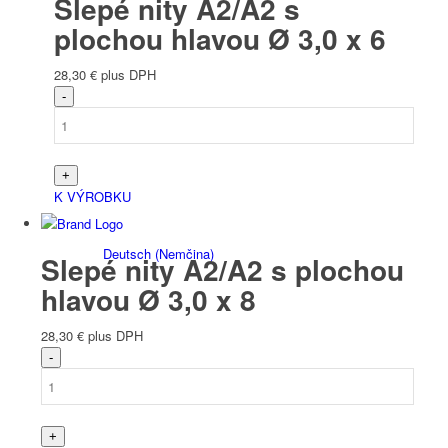
Slepé nity A2/A2 s
plochou hlavou Ø 3,0 x 6
28,30
€
plus DPH
Slovenčina
K VÝROBKU
Deutsch
(
Nemčina
)
Slepé nity A2/A2 s plochou
hlavou Ø 3,0 x 8
28,30
€
plus DPH
English
(
Angličtina
)