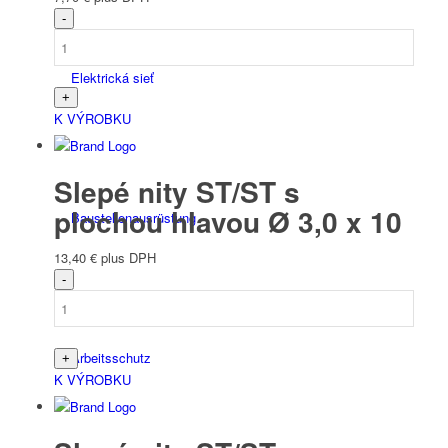
Elektrická sieť
K VÝROBKU
Slepé nity ST/ST s
plochou hlavou Ø 3,0 x 10
Bau­stellen­aus­rüstung
13,40
€
plus DPH
Arbeits­schutz
K VÝROBKU