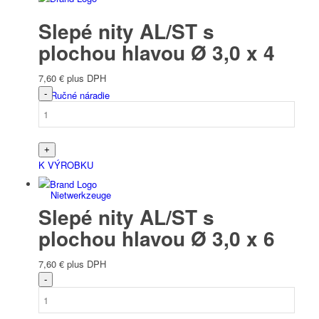
Slepé nity AL/ST s
plochou hlavou Ø 3,0 x 4
7,60
€
plus DPH
Ručné náradie
K VÝROBKU
Niet­werk­zeuge
Slepé nity AL/ST s
plochou hlavou Ø 3,0 x 6
7,60
€
plus DPH
Nástroje na batérie