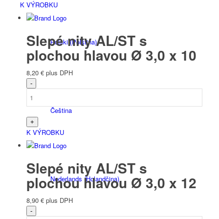
K VÝROBKU
Slepé nity AL/ST s
Polski
(
Polština
)
plochou hlavou Ø 3,0 x 10
8,20
€
plus DPH
Čeština
K VÝROBKU
Slepé nity AL/ST s
plochou hlavou Ø 3,0 x 12
Nederlands
(
Holandčina
)
8,90
€
plus DPH