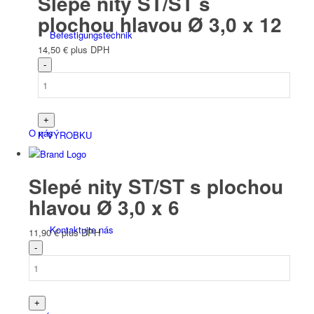
Slepé nity ST/ST s
plochou hlavou Ø 3,0 x 12
Befesti­gungs­technik
14,50
€
plus DPH
O nás
K VÝROBKU
Slepé nity ST/ST s plochou
hlavou Ø 3,0 x 6
Kontaktujte nás
11,90
€
plus DPH