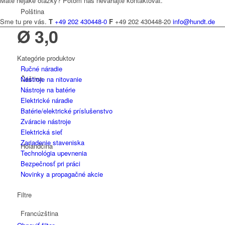
Máte nejaké otázky? Potom nás neváhajte kontaktovať.
Polština
Sme tu pre vás.
T
+49 202 430448-0
F
+49 202 430448-20
info@hundt.de
Ø 3,0
Kategórie produktov
Ručné náradie
Čeština
Nástroje na nitovanie
Nástroje na batérie
Elektrické náradie
Batérie/elektrické príslušenstvo
Zváracie nástroje
Elektrická sieť
Zariadenie staveniska
Holandčina
Technológia upevnenia
Bezpečnosť pri práci
Novinky a propagačné akcie
Filtre
Francúzština