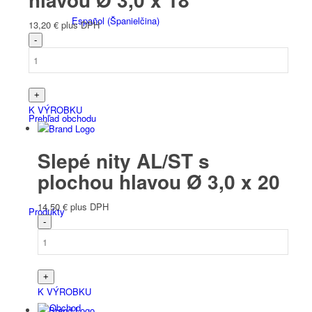
Español
(
Španielčina
)
13,20
€
plus DPH
K VÝROBKU
Prehľad obchodu
Slepé nity AL/ST s
plochou hlavou Ø 3,0 x 20
14,50
€
plus DPH
Produkty
K VÝROBKU
Obchod