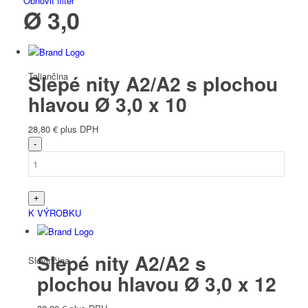
Obnoviť filter
Ø 3,0
Taliančina
Slepé nity A2/A2 s plochou
hlavou Ø 3,0 x 10
28,80
€
plus DPH
Slovenčina
K VÝROBKU
Slepé nity A2/A2 s
Slovinčina
plochou hlavou Ø 3,0 x 12