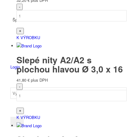
32,20
€
plus DPH
Španielčina
K VÝROBKU
Slepé nity A2/A2 s
plochou hlavou Ø 3,0 x 16
Login
41,80
€
plus DPH
K VÝROBKU