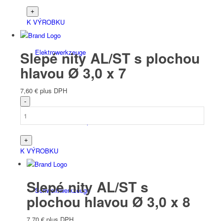
K VÝROBKU
Elektro­werk­zeuge
Slepé nity AL/ST s plochou
hlavou Ø 3,0 x 7
7,60
€
plus DPH
Batérie/elektrické príslušenstvo
K VÝROBKU
Slepé nity AL/ST s
Schweiß­werk­zeuge
plochou hlavou Ø 3,0 x 8
7,70
€
plus DPH