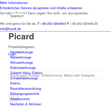
Mehr Informationen
Erforderlichen Service akzeptieren und Inhalte entsperren
Sie haben Fragen? Dann zögern Sie nicht, uns anzusprechen.
Spanisch
Wir sind gerne für Sie da.
T
+49 202 430448-0
F
+49 202 430448-20
info@hundt.de
Picard
Produktkategorien
Hand­werk­zeuge
Login
Niet­werk­zeuge
Akkuwerkzeuge
Elektro­werk­zeuge
Zubehör Akku/ Elektro
Schweiß­werk­zeuge
Elektro
Bau­stellen­aus­rüstung
Befesti­gungs­technik
Arbeits­schutz
Neuheiten & Aktionen