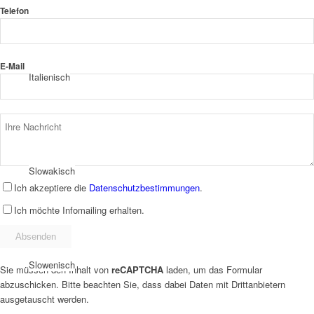
Telefon
E-Mail
Italienisch
Slowakisch
Ich akzeptiere die
Datenschutzbestimmungen
.
Ich möchte Infomailing erhalten.
Slowenisch
Sie müssen den Inhalt von
reCAPTCHA
laden, um das Formular
abzuschicken. Bitte beachten Sie, dass dabei Daten mit Drittanbietern
ausgetauscht werden.