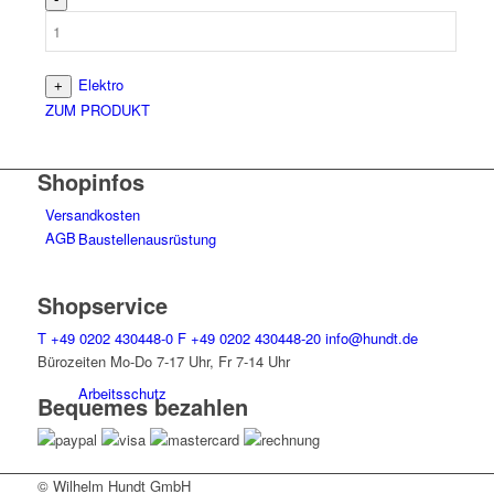
Elektro
ZUM PRODUKT
Shopinfos
Versandkosten
AGB
Bau­stellen­aus­rüstung
Shopservice
T
+49 0202 430448-0
F
+49 0202 430448-20
info@hundt.de
Bürozeiten Mo-Do 7-17 Uhr, Fr 7-14 Uhr
Arbeits­schutz
Bequemes bezahlen
© Wilhelm Hundt GmbH