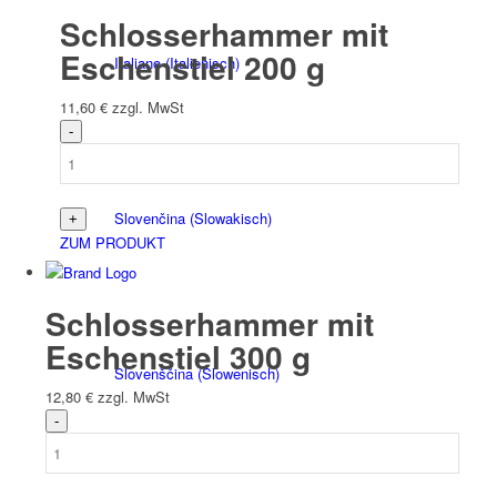
Schlosserhammer mit
Eschenstiel 200 g
Italiano
(
Italienisch
)
11,60
€
zzgl. MwSt
Slovenčina
(
Slowakisch
)
ZUM PRODUKT
Schlosserhammer mit
Eschenstiel 300 g
Slovenščina
(
Slowenisch
)
12,80
€
zzgl. MwSt