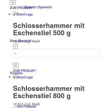
Español
(
Spanisch
)
ZUM PRODUKT
Schlosserhammer mit
Eschenstiel 500 g
Shop-Übersicht
11,25
€
zzgl. MwSt
ZUM PRODUKT
Produkte
Schlosserhammer mit
Eschenstiel 800 g
12,00
€
zzgl. MwSt
Alle Produkte