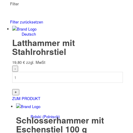
Filter
Filter zurücksetzen
Deutsch
Latthammer mit
Stahlrohrstiel
19,80
€
zzgl. MwSt
English
(
Englisch
)
ZUM PRODUKT
Polski
(
Polnisch
)
Schlosserhammer mit
Eschenstiel 100 g