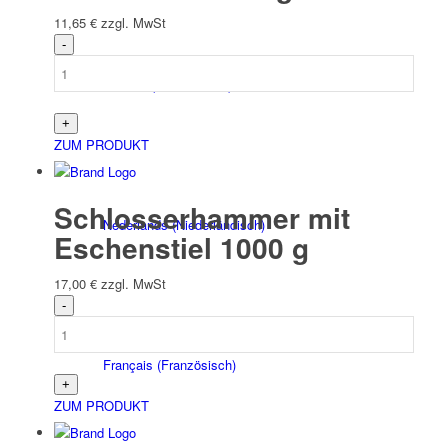
11,65
€
zzgl. MwSt
Čeština
(
Tschechisch
)
ZUM PRODUKT
Schlosserhammer mit
Nederlands
(
Niederländisch
)
Eschenstiel 1000 g
17,00
€
zzgl. MwSt
Français
(
Französisch
)
ZUM PRODUKT