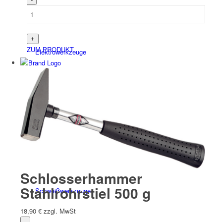
ZUM PRODUKT
Elektro­werk­zeuge
Zubehör Akku/ Elektro
Schlosserhammer
Stahlrohrstiel 500 g
Schweiß­werk­zeuge
18,90
€
zzgl. MwSt