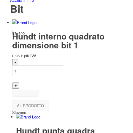
Azzera il filtro
Bit
Italiano
Hundt interno quadrato
dimensione bit 1
0,95
€
più IVA
Slavo
AL PRODOTTO
Sloveno
Hundt punta quadra