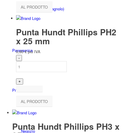
AL PRODOTTO
Español
(
Spagnolo
)
Punta Hundt Phillips PH2
x 25 mm
Panoramica
0,60
€
più IVA
Prodotti
AL PRODOTTO
Punta Hundt Phillips PH3 x
Negozio