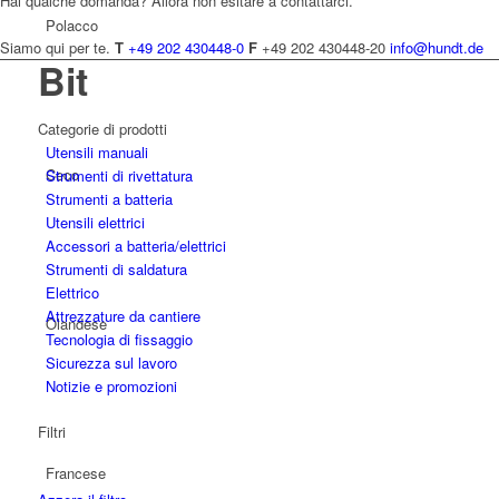
Hai qualche domanda? Allora non esitare a contattarci.
Polacco
Siamo qui per te.
T
+49 202 430448-0
F
+49 202 430448-20
info@hundt.de
Bit
Categorie di prodotti
Utensili manuali
Ceco
Strumenti di rivettatura
Strumenti a batteria
Utensili elettrici
Accessori a batteria/elettrici
Strumenti di saldatura
Elettrico
Attrezzature da cantiere
Olandese
Tecnologia di fissaggio
Sicurezza sul lavoro
Notizie e promozioni
Filtri
Francese