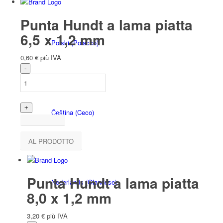
Punta Hundt a lama piatta
6,5 x 1,2 mm
Polski
(
Polacco
)
0,60
€
più IVA
Čeština
(
Ceco
)
AL PRODOTTO
Punta Hundt a lama piatta
Nederlands
(
Olandese
)
8,0 x 1,2 mm
3,20
€
più IVA