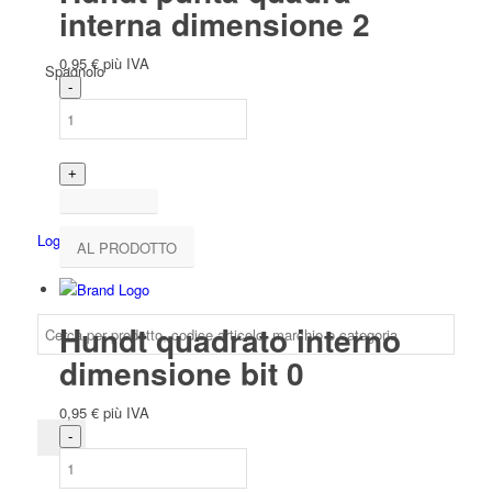
interna dimensione 2
0,95
€
più IVA
Spagnolo
Login
AL PRODOTTO
Hundt quadrato interno
dimensione bit 0
0,95
€
più IVA