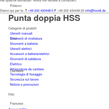
Hai qualche domanda? Allora non esitare a contattarci.
Polacco
Siamo qui per te.
T
+49 202 430448-0
F
+49 202 430448-20
info@hundt.de
Punta doppia HSS
Categorie di prodotti
Utensili manuali
Ceco
Strumenti di rivettatura
Strumenti a batteria
Utensili elettrici
Accessori a batteria/elettrici
Strumenti di saldatura
Elettrico
Attrezzature da cantiere
Olandese
Tecnologia di fissaggio
Sicurezza sul lavoro
Notizie e promozioni
Filtri
Francese