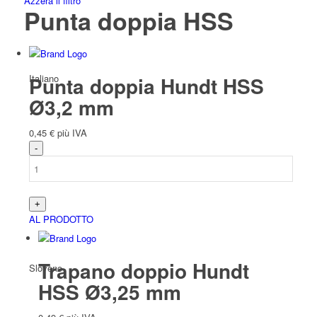
Azzera il filtro
Punta doppia HSS
Italiano
Punta doppia Hundt HSS
Ø3,2 mm
0,45
€
più IVA
Slavo
AL PRODOTTO
Trapano doppio Hundt
Sloveno
HSS Ø3,25 mm