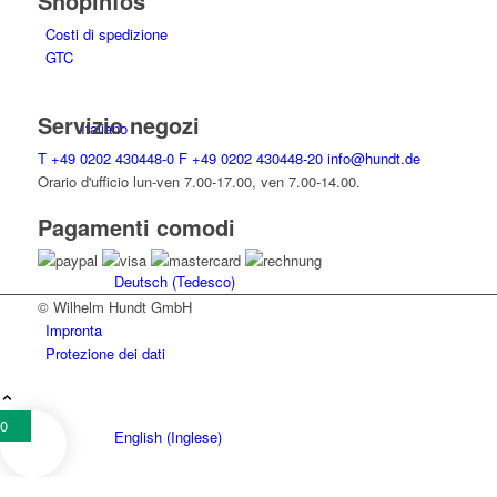
Shopinfos
Costi di spedizione
GTC
Servizio negozi
Italiano
T
+49 0202 430448-0
F
+49 0202 430448-20
info@hundt.de
Orario d'ufficio lun-ven 7.00-17.00, ven 7.00-14.00.
Pagamenti comodi
Deutsch
(
Tedesco
)
© Wilhelm Hundt GmbH
Impronta
Protezione dei dati
0
English
(
Inglese
)