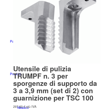
Español
(
Spagnolo
)
Panoramica
Utensile di pulizia
TRUMPF n. 3 per
Prodotti
sporgenze di supporto da
3 a 3,9 mm (set di 2) con
guarnizione per TSC 100
297,60
€
più IVA
Negozio