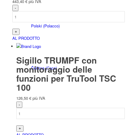
443,40
€
più IVA
Polski
(
Polacco
)
AL PRODOTTO
Sigillo TRUMPF con
monitoraggio delle
Čeština
(
Ceco
)
funzioni per TruTool TSC
100
126,50
€
più IVA
Nederlands
(
Olandese
)
AL PRODOTTO