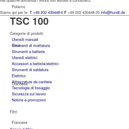
Hai qualche domanda? Allora non esitare a contattarci.
Polacco
Siamo qui per te.
T
+49 202 430448-0
F
+49 202 430448-20
info@hundt.de
TSC 100
Categorie di prodotti
Utensili manuali
Ceco
Strumenti di rivettatura
Strumenti a batteria
Utensili elettrici
Accessori a batteria/elettrici
Strumenti di saldatura
Elettrico
Attrezzature da cantiere
Olandese
Tecnologia di fissaggio
Sicurezza sul lavoro
Notizie e promozioni
Filtri
Francese