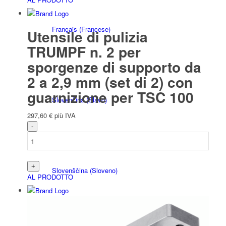
Français
(
Francese
)
Utensile di pulizia
TRUMPF n. 2 per
sporgenze di supporto da
2 a 2,9 mm (set di 2) con
guarnizione per TSC 100
Slovenčina
(
Slavo
)
297,60
€
più IVA
Slovenščina
(
Sloveno
)
AL PRODOTTO