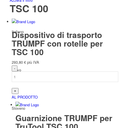
Azzera il filtro
TSC 100
Italiano
Dispositivo di trasporto
TRUMPF con rotelle per
TSC 100
293,80
€
più IVA
Slavo
AL PRODOTTO
Sloveno
Guarnizione TRUMPF per
TruTool TSC 100