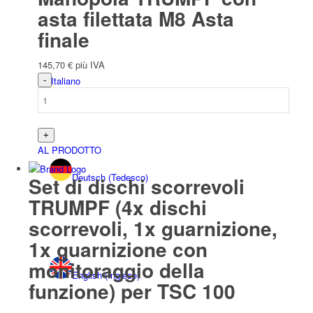
asta filettata M8 Asta
finale
145,70
€
più IVA
Italiano
AL PRODOTTO
Deutsch
(
Tedesco
)
Set di dischi scorrevoli
TRUMPF (4x dischi
scorrevoli, 1x guarnizione,
1x guarnizione con
monitoraggio della
English
(
Inglese
)
funzione) per TSC 100