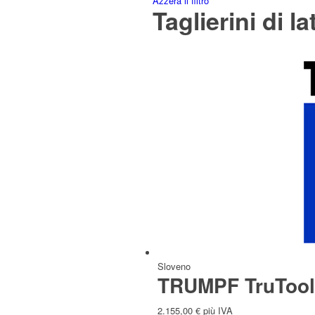
Azzera il filtro
Taglierini di la
Italiano
Slavo
Sloveno
TRUMPF TruTool 
2.155,00
€
più IVA