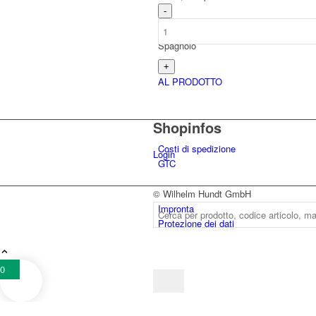
Spagnolo
AL PRODOTTO
Shopinfos
Costi di spedizione
Login
GTC
© Wilhelm Hundt GmbH
Impronta
Protezione dei dati
0