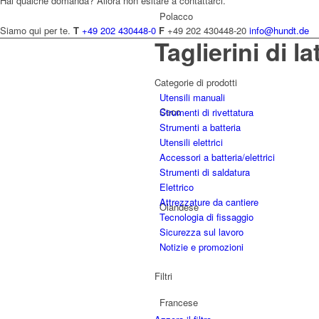
Hai qualche domanda? Allora non esitare a contattarci.
Polacco
Siamo qui per te.
T
+49 202 430448-0
F
+49 202 430448-20
info@hundt.de
Taglierini di la
Categorie di prodotti
Utensili manuali
Ceco
Strumenti di rivettatura
Strumenti a batteria
Utensili elettrici
Accessori a batteria/elettrici
Strumenti di saldatura
Elettrico
Attrezzature da cantiere
Olandese
Tecnologia di fissaggio
Sicurezza sul lavoro
Notizie e promozioni
Filtri
Francese