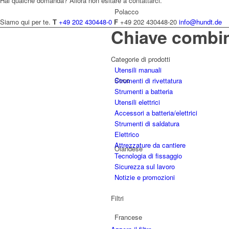
Hai qualche domanda? Allora non esitare a contattarci.
Polacco
Siamo qui per te.
T
+49 202 430448-0
F
+49 202 430448-20
info@hundt.de
Chiave combi
Categorie di prodotti
Utensili manuali
Ceco
Strumenti di rivettatura
Strumenti a batteria
Utensili elettrici
Accessori a batteria/elettrici
Strumenti di saldatura
Elettrico
Attrezzature da cantiere
Olandese
Tecnologia di fissaggio
Sicurezza sul lavoro
Notizie e promozioni
Filtri
Francese