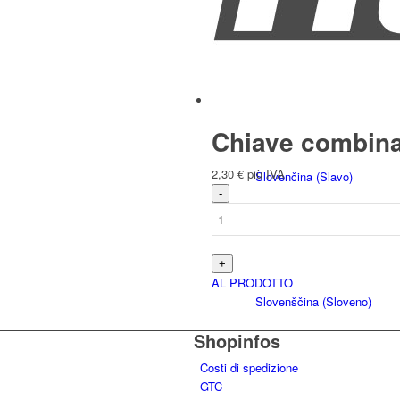
Français
(
Francese
)
Chiave combin
2,30
€
più IVA
Slovenčina
(
Slavo
)
AL PRODOTTO
Slovenščina
(
Sloveno
)
Shopinfos
Costi di spedizione
GTC