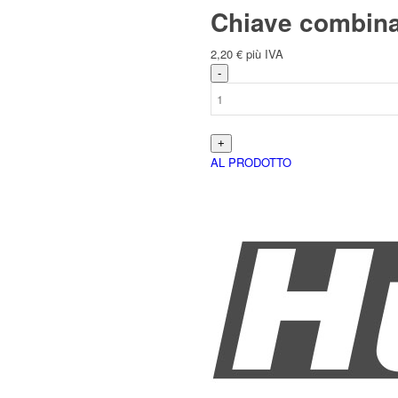
Chiave combin
2,20
€
più IVA
Italiano
AL PRODOTTO
Deutsch
(
Tedesco
)
English
(
Inglese
)