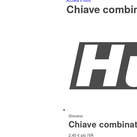
Azzera il filtro
Chiave combi
Italiano
Slavo
Sloveno
Chiave combina
2,45
€
più IVA