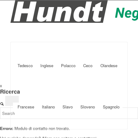
Tedesco
Inglese
Polacco
Ceco
Olandese
x
Ricerca
Francese
Italiano
Slavo
Sloveno
Spagnolo
Errore:
Modulo di contatto non trovato.