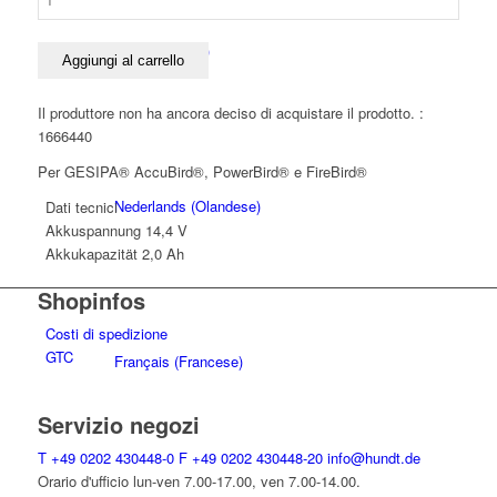
Gesipa
a
Čeština
(
Ceco
)
cambio
Aggiungi al carrello
rapido
14,4V
Il produttore non ha ancora deciso di acquistare il prodotto. :
2,0
1666440
Ah
Per GESIPA® AccuBird®, PowerBird® e FireBird®
quantità
Nederlands
(
Olandese
)
Dati tecnici
Akkuspannung
14,4 V
Akkukapazität
2,0 Ah
Shopinfos
Costi di spedizione
GTC
Français
(
Francese
)
Servizio negozi
T
+49 0202 430448-0
F
+49 0202 430448-20
info@hundt.de
Orario d'ufficio lun-ven 7.00-17.00, ven 7.00-14.00.