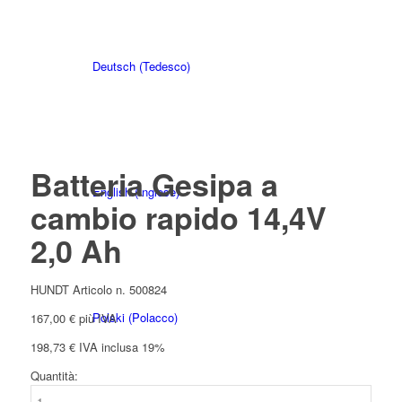
Deutsch
(
Tedesco
)
Batteria Gesipa a
English
(
Inglese
)
cambio rapido 14,4V
2,0 Ah
HUNDT Articolo n. 500824
Polski
(
Polacco
)
167,00
€
più IVA
198,73
€
IVA inclusa 19%
Quantità:
Batteria