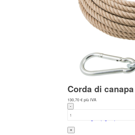
Italiano
Deutsch
(
Tedesco
)
Corda di canapa
130,70
€
più IVA
English
(
Inglese
)