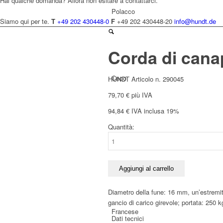
Hai qualche domanda? Allora non esitare a contattarci.
Polacco
Siamo qui per te.
T
+49 202 430448-0
F
+49 202 430448-20
info@hundt.de
Corda di cana
Ceco
HUNDT Articolo n. 290045
79,70
€
più IVA
94,84
€
IVA inclusa 19%
Quantità:
Corda
Olandese
di
canapa
Hundt
Aggiungi al carrello
da
30
Diametro della fune: 16 mm, un’estremit
m
gancio di carico girevole; portata: 250 k
per
Francese
Dati tecnici
bobina