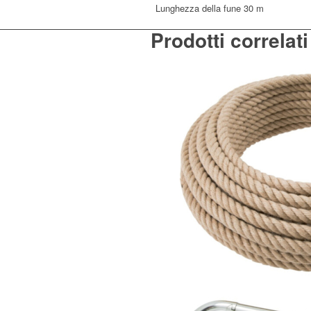
Lunghezza della fune
30 m
da
cantiere
Prodotti correlati
quantità
Italiano
Slavo
Sloveno