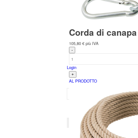
Spagnolo
Corda di canapa
105,80
€
più IVA
Login
AL PRODOTTO