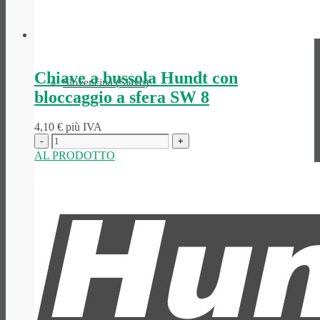
Chiave a bussola Hundt con
Slovenčina
(
Slavo
)
bloccaggio a sfera SW 8
4,10
€
più IVA
AL PRODOTTO
Slovenščina
(
Sloveno
)
Español
(
Spagnolo
)