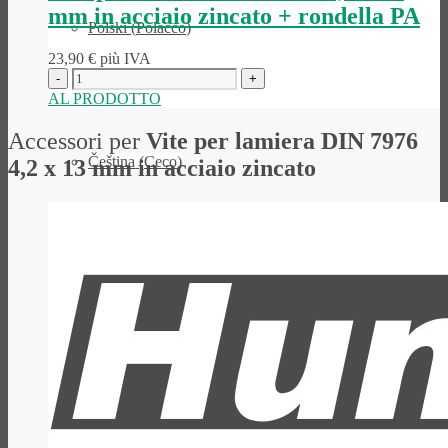
mm in acciaio zincato + rondella PA
Polski
(
Polacco
)
23,90
€
più IVA
AL PRODOTTO
Accessori per
Vite per lamiera DIN 7976
Čeština
(
Ceco
)
4,2 x 13 mm in acciaio zincato
Nederlands
(
Olandese
)
Français
(
Francese
)