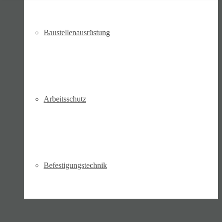
Bau­stellen­aus­rüstung
Arbeits­schutz
Befesti­gungs­technik