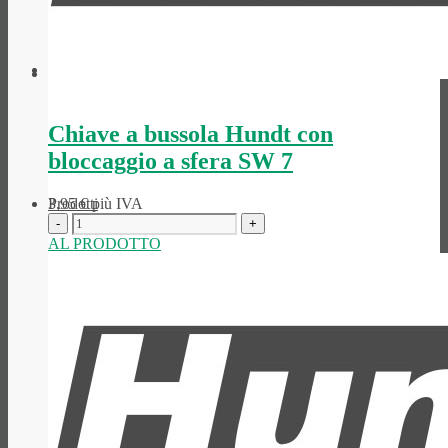
Panoramica
Chiave a bussola Hundt con
bloccaggio a sfera SW 7
Prodotti
3,95
€
più IVA
AL PRODOTTO
Negozio