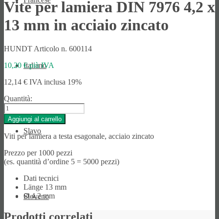
Vite per lamiera DIN 7976 4,2 x
13 mm in acciaio zincato
HUNDT Articolo n. 600114
Italiano
10,20
€
più IVA
12,14
€
IVA inclusa 19%
Quantità:
Vite
per
Aggiungi al carrello
lamiera
Slavo
DIN
Viti per lamiera a testa esagonale, acciaio zincato
7976
4,2
Prezzo per 1000 pezzi
x
(es. quantità d’ordine 5 = 5000 pezzi)
13
mm
Dati tecnici
in
Länge
13 mm
acciaio
Ø 4,2 mm
Sloveno
zincato
quantità
Prodotti correlati