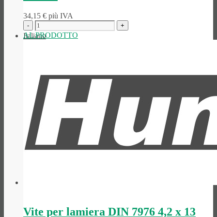
34,15
€
più IVA
AL PRODOTTO
Italiano
Deutsch
(
Tedesco
)
English
(
Inglese
)
Vite per lamiera DIN 7976 4,2 x 13