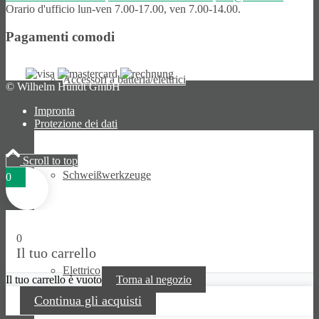
Orario d'ufficio lun-ven 7.00-17.00, ven 7.00-14.00.
Pagamenti comodi
Accessori a batteria/elettrici
© Wilhelm Hundt GmbH
Impronta
Protezione dei dati
Scroll to top
Schweiß­werk­zeuge
0
0
Il tuo carrello
Elettrico
Il tuo carrello è vuoto
Torna al negozio
Continua gli acquisti