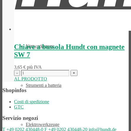
Utensili manuali
Chiave a bussola Hundt con magnete
Niet­werk­zeuge
SW 7
3,65
€
più IVA
AL PRODOTTO
Strumenti a batteria
Shopinfos
Costi di spedizione
GTC
Servizio negozi
Elektro­werk­zeuge
T
+49 0202 430448-0
F
+49 0202 430448-20
info@hundt.de