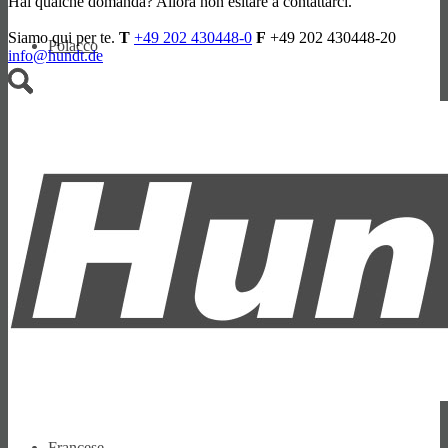
Hai qualche domanda? Allora non esitare a contattarci.
Siamo qui per te.
T
+49 202 430448-0
F
+49 202 430448-20
Polacco
info@hundt.de
Ceco
Olandese
Francese