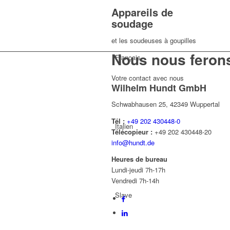
Appareils de
soudage
et les soudeuses à goupilles
Nous nous ferons
Français
Votre contact avec nous
Wilhelm Hundt GmbH
Schwabhausen 25, 42349 Wuppertal
Tél :
+49 202 430448-0
Italien
Télécopieur :
+49 202 430448-20
info@hundt.de
Heures de bureau
Lundi-jeudi 7h-17h
Vendredi 7h-14h
Slave