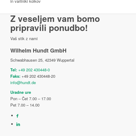
in varilniki kolkov
Z veseljem vam bomo
Španščina
pripravili
ponudbo!
Vaš stik z nami
Wilhelm Hundt GmbH
Schwabhausen 25, 42349 Wuppertal
Tel:
+49 202 430448-0
Trgovina z orodjem
Katalogi
Faks:
+49 202 430448-20
info@hundt.de
Uradne ure
Pon – Čet 7.00 – 17.00
Pet 7.00 – 14.00
Slovenščina