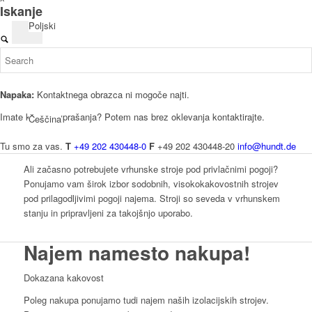
Iskanje
Poljski
Napaka:
Kontaktnega obrazca ni mogoče najti.
Imate kakšna vprašanja? Potem nas brez oklevanja kontaktirajte.
Češčina
Tu smo za vas.
T
+49 202 430448-0
F
+49 202 430448-20
info@hundt.de
Ali začasno potrebujete vrhunske stroje pod privlačnimi pogoji?
Ponujamo vam širok izbor sodobnih, visokokakovostnih strojev
pod prilagodljivimi pogoji najema. Stroji so seveda v vrhunskem
Nizozemščina
stanju in pripravljeni za takojšnjo uporabo.
Najem
namesto nakupa!
Dokazana kakovost
Poleg nakupa ponujamo tudi najem naših izolacijskih strojev.
Francoščina