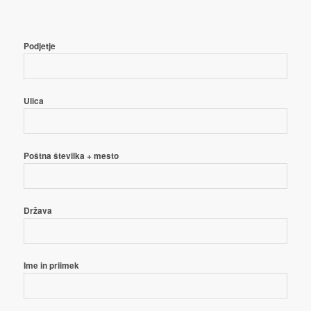
Deutsch
(
Nemščina
)
Podjetje
Ulica
English
(
Angleščina
)
Poštna številka + mesto
Država
Polski
(
Poljski
)
Ime in priimek