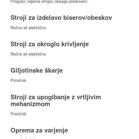
Program najema strojev obsega predvsem:
Stroji za izdelavo biserov/obeskov
Ročno ali električno
Italijanski
Stroji za okroglo krivljenje
Ročno ali električno
Giljotinske škarje
Slovaščina
Priročnik
Stroji za upogibanje z vrtljivim
mehanizmom
Priročnik
Slovenščina
Oprema za varjenje